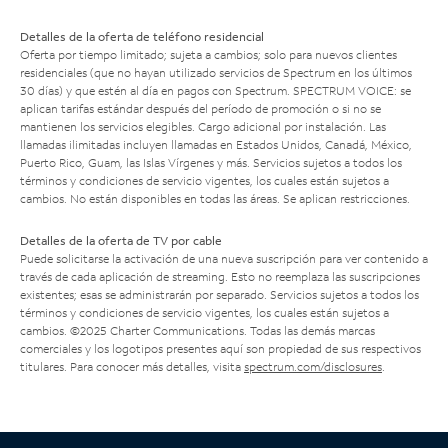
Detalles de la oferta de teléfono residencial
Oferta por tiempo limitado; sujeta a cambios; solo para nuevos clientes
residenciales (que no hayan utilizado servicios de Spectrum en los últimos
30 días) y que estén al día en pagos con Spectrum. SPECTRUM VOICE: se
aplican tarifas estándar después del período de promoción o si no se
mantienen los servicios elegibles. Cargo adicional por instalación. Las
llamadas ilimitadas incluyen llamadas en Estados Unidos, Canadá, México,
Puerto Rico, Guam, las Islas Vírgenes y más. Servicios sujetos a todos los
términos y condiciones de servicio vigentes, los cuales están sujetos a
cambios. No están disponibles en todas las áreas. Se aplican restricciones.
Detalles de la oferta de TV por cable
Puede solicitarse la activación de una nueva suscripción para ver contenido a
través de cada aplicación de streaming. Esto no reemplaza las suscripciones
existentes; esas se administrarán por separado. Servicios sujetos a todos los
términos y condiciones de servicio vigentes, los cuales están sujetos a
cambios. ©2025 Charter Communications. Todas las demás marcas
comerciales y los logotipos presentes aquí son propiedad de sus respectivos
titulares. Para conocer más detalles, visita
spectrum.com/disclosures
.