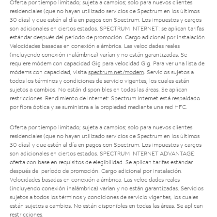
Oferta por tiempo limitado; sujeta a cambios; solo para nuevos clientes
residenciales (que no hayan utilizado servicios de Spectrum en los últimos
30 días) y que estén al día en pagos con Spectrum. Los impuestos y cargos
son adicionales en ciertos estados. SPECTRUM INTERNET: se aplican tarifas
estándar después del período de promoción. Cargo adicional por instalación.
Velocidades basadas en conexión alámbrica. Las velocidades reales
(incluyendo conexión inalámbrica) varían y no están garantizadas. Se
requiere módem con capacidad Gig para velocidad Gig. Para ver una lista de
módems con capacidad, visita
spectrum.net/modem
. Servicios sujetos a
todos los términos y condiciones de servicio vigentes, los cuales están
sujetos a cambios. No están disponibles en todas las áreas. Se aplican
restricciones. Rendimiento de Internet: Spectrum Internet está respaldado
por fibra óptica y se suministra a la propiedad mediante una red HFC.
Oferta por tiempo limitado; sujeta a cambios; solo para nuevos clientes
residenciales (que no hayan utilizado servicios de Spectrum en los últimos
30 días) y que estén al día en pagos con Spectrum. Los impuestos y cargos
son adicionales en ciertos estados. SPECTRUM INTERNET ADVANTAGE:
oferta con base en requisitos de elegibilidad. Se aplican tarifas estándar
después del período de promoción. Cargo adicional por instalación.
Velocidades basadas en conexión alámbrica. Las velocidades reales
(incluyendo conexión inalámbrica) varían y no están garantizadas. Servicios
sujetos a todos los términos y condiciones de servicio vigentes, los cuales
están sujetos a cambios. No están disponibles en todas las áreas. Se aplican
restricciones.