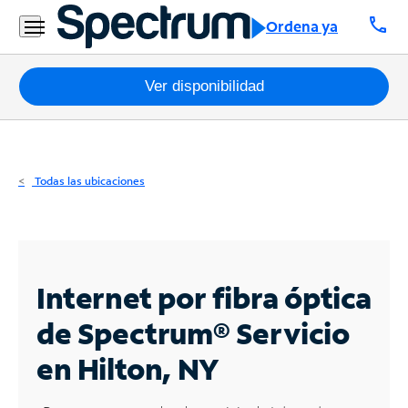
Residencial
call
Ordena ya
Business
Paquetes
Ver disponibilidad
Internet
TV
Todas las ubicaciones
Móvil
Teléfono
Residencial
Internet por fibra óptica
Business
de Spectrum®
Servicio
en Hilton, NY
Contáctanos
Inglés