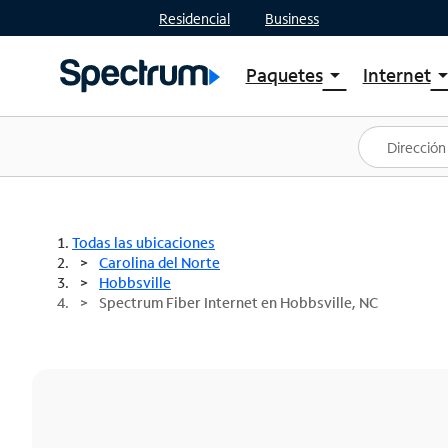
Residencial
Business
Paquetes
Internet
arrow_drop_down
arrow_drop
Ver paquetes
Spectr
Spectrum One
Planes
Mejores ofertas
Spectr
Ofertas en tu área
Intern
Todas las ubicaciones
Carolina del Norte
Hobbsville
Spectrum Fiber Internet en Hobbsville, NC