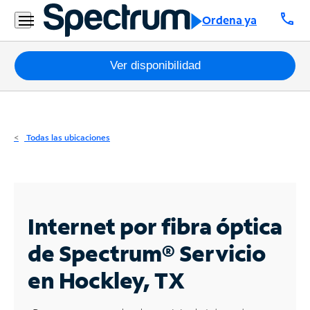
Residencial
call
Ordena ya
Business
Paquetes
Ver disponibilidad
Internet
TV
Todas las ubicaciones
Móvil
Teléfono
Residencial
Internet por fibra óptica
Business
de Spectrum®
Servicio
en Hockley, TX
Contáctanos
Inglés