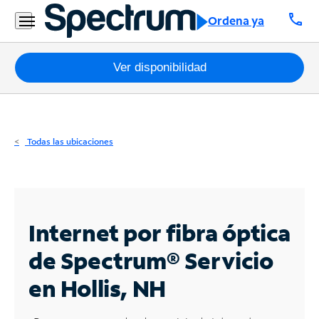
Residencial
call
Ordena ya
Business
Paquetes
Ver disponibilidad
Internet
TV
Todas las ubicaciones
Móvil
Teléfono
Residencial
Internet por fibra óptica
Business
de Spectrum®
Servicio
en Hollis, NH
Contáctanos
Inglés