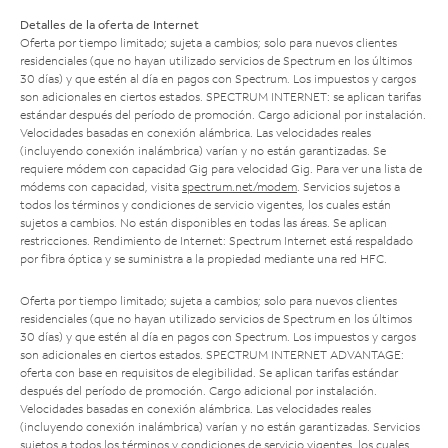
Detalles de la oferta de Internet
Oferta por tiempo limitado; sujeta a cambios; solo para nuevos clientes
residenciales (que no hayan utilizado servicios de Spectrum en los últimos
30 días) y que estén al día en pagos con Spectrum. Los impuestos y cargos
son adicionales en ciertos estados. SPECTRUM INTERNET: se aplican tarifas
estándar después del período de promoción. Cargo adicional por instalación.
Velocidades basadas en conexión alámbrica. Las velocidades reales
(incluyendo conexión inalámbrica) varían y no están garantizadas. Se
requiere módem con capacidad Gig para velocidad Gig. Para ver una lista de
módems con capacidad, visita
spectrum.net/modem
. Servicios sujetos a
todos los términos y condiciones de servicio vigentes, los cuales están
sujetos a cambios. No están disponibles en todas las áreas. Se aplican
restricciones. Rendimiento de Internet: Spectrum Internet está respaldado
por fibra óptica y se suministra a la propiedad mediante una red HFC.
Oferta por tiempo limitado; sujeta a cambios; solo para nuevos clientes
residenciales (que no hayan utilizado servicios de Spectrum en los últimos
30 días) y que estén al día en pagos con Spectrum. Los impuestos y cargos
son adicionales en ciertos estados. SPECTRUM INTERNET ADVANTAGE:
oferta con base en requisitos de elegibilidad. Se aplican tarifas estándar
después del período de promoción. Cargo adicional por instalación.
Velocidades basadas en conexión alámbrica. Las velocidades reales
(incluyendo conexión inalámbrica) varían y no están garantizadas. Servicios
sujetos a todos los términos y condiciones de servicio vigentes, los cuales