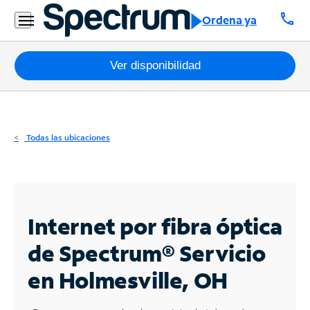
Residencial
call
Ordena ya
Business
Paquetes
Ver disponibilidad
Internet
TV
Todas las ubicaciones
Móvil
Teléfono
Residencial
Internet por fibra óptica
Business
de Spectrum®
Servicio
en Holmesville, OH
Contáctanos
Inglés