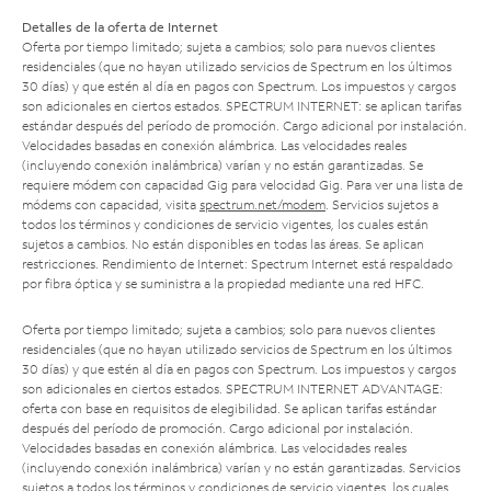
Detalles de la oferta de Internet
Oferta por tiempo limitado; sujeta a cambios; solo para nuevos clientes
residenciales (que no hayan utilizado servicios de Spectrum en los últimos
30 días) y que estén al día en pagos con Spectrum. Los impuestos y cargos
son adicionales en ciertos estados. SPECTRUM INTERNET: se aplican tarifas
estándar después del período de promoción. Cargo adicional por instalación.
Velocidades basadas en conexión alámbrica. Las velocidades reales
(incluyendo conexión inalámbrica) varían y no están garantizadas. Se
requiere módem con capacidad Gig para velocidad Gig. Para ver una lista de
módems con capacidad, visita
spectrum.net/modem
. Servicios sujetos a
todos los términos y condiciones de servicio vigentes, los cuales están
sujetos a cambios. No están disponibles en todas las áreas. Se aplican
restricciones. Rendimiento de Internet: Spectrum Internet está respaldado
por fibra óptica y se suministra a la propiedad mediante una red HFC.
Oferta por tiempo limitado; sujeta a cambios; solo para nuevos clientes
residenciales (que no hayan utilizado servicios de Spectrum en los últimos
30 días) y que estén al día en pagos con Spectrum. Los impuestos y cargos
son adicionales en ciertos estados. SPECTRUM INTERNET ADVANTAGE:
oferta con base en requisitos de elegibilidad. Se aplican tarifas estándar
después del período de promoción. Cargo adicional por instalación.
Velocidades basadas en conexión alámbrica. Las velocidades reales
(incluyendo conexión inalámbrica) varían y no están garantizadas. Servicios
sujetos a todos los términos y condiciones de servicio vigentes, los cuales