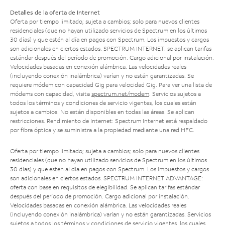
Detalles de la oferta de Internet
Oferta por tiempo limitado; sujeta a cambios; solo para nuevos clientes
residenciales (que no hayan utilizado servicios de Spectrum en los últimos
30 días) y que estén al día en pagos con Spectrum. Los impuestos y cargos
son adicionales en ciertos estados. SPECTRUM INTERNET: se aplican tarifas
estándar después del período de promoción. Cargo adicional por instalación.
Velocidades basadas en conexión alámbrica. Las velocidades reales
(incluyendo conexión inalámbrica) varían y no están garantizadas. Se
requiere módem con capacidad Gig para velocidad Gig. Para ver una lista de
módems con capacidad, visita
spectrum.net/modem
. Servicios sujetos a
todos los términos y condiciones de servicio vigentes, los cuales están
sujetos a cambios. No están disponibles en todas las áreas. Se aplican
restricciones. Rendimiento de Internet: Spectrum Internet está respaldado
por fibra óptica y se suministra a la propiedad mediante una red HFC.
Oferta por tiempo limitado; sujeta a cambios; solo para nuevos clientes
residenciales (que no hayan utilizado servicios de Spectrum en los últimos
30 días) y que estén al día en pagos con Spectrum. Los impuestos y cargos
son adicionales en ciertos estados. SPECTRUM INTERNET ADVANTAGE:
oferta con base en requisitos de elegibilidad. Se aplican tarifas estándar
después del período de promoción. Cargo adicional por instalación.
Velocidades basadas en conexión alámbrica. Las velocidades reales
(incluyendo conexión inalámbrica) varían y no están garantizadas. Servicios
sujetos a todos los términos y condiciones de servicio vigentes, los cuales