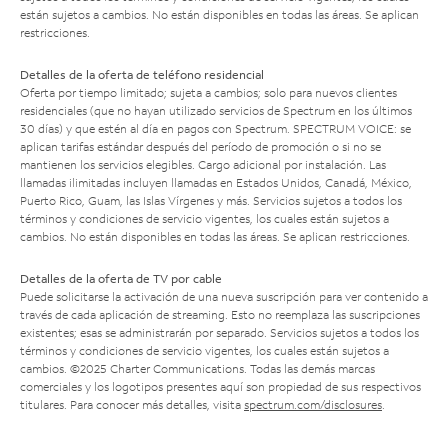
están sujetos a cambios. No están disponibles en todas las áreas. Se aplican
restricciones.
Detalles de la oferta de teléfono residencial
Oferta por tiempo limitado; sujeta a cambios; solo para nuevos clientes
residenciales (que no hayan utilizado servicios de Spectrum en los últimos
30 días) y que estén al día en pagos con Spectrum. SPECTRUM VOICE: se
aplican tarifas estándar después del período de promoción o si no se
mantienen los servicios elegibles. Cargo adicional por instalación. Las
llamadas ilimitadas incluyen llamadas en Estados Unidos, Canadá, México,
Puerto Rico, Guam, las Islas Vírgenes y más. Servicios sujetos a todos los
términos y condiciones de servicio vigentes, los cuales están sujetos a
cambios. No están disponibles en todas las áreas. Se aplican restricciones.
Detalles de la oferta de TV por cable
Puede solicitarse la activación de una nueva suscripción para ver contenido a
través de cada aplicación de streaming. Esto no reemplaza las suscripciones
existentes; esas se administrarán por separado. Servicios sujetos a todos los
términos y condiciones de servicio vigentes, los cuales están sujetos a
cambios. ©2025 Charter Communications. Todas las demás marcas
comerciales y los logotipos presentes aquí son propiedad de sus respectivos
titulares. Para conocer más detalles, visita
spectrum.com/disclosures
.