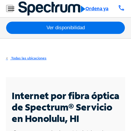
Residencial
call
Ordena ya
Business
Paquetes
Ver disponibilidad
Internet
TV
Todas las ubicaciones
Móvil
Teléfono
Residencial
Internet por fibra óptica
Business
de Spectrum®
Servicio
en Honolulu, HI
Contáctanos
Inglés