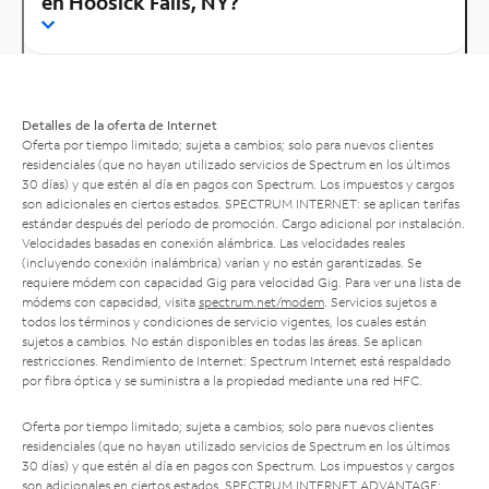
en Hoosick Falls, NY?
Detalles de la oferta de Internet
Oferta por tiempo limitado; sujeta a cambios; solo para nuevos clientes
residenciales (que no hayan utilizado servicios de Spectrum en los últimos
30 días) y que estén al día en pagos con Spectrum. Los impuestos y cargos
son adicionales en ciertos estados. SPECTRUM INTERNET: se aplican tarifas
estándar después del período de promoción. Cargo adicional por instalación.
Velocidades basadas en conexión alámbrica. Las velocidades reales
(incluyendo conexión inalámbrica) varían y no están garantizadas. Se
requiere módem con capacidad Gig para velocidad Gig. Para ver una lista de
módems con capacidad, visita
spectrum.net/modem
. Servicios sujetos a
todos los términos y condiciones de servicio vigentes, los cuales están
sujetos a cambios. No están disponibles en todas las áreas. Se aplican
restricciones. Rendimiento de Internet: Spectrum Internet está respaldado
por fibra óptica y se suministra a la propiedad mediante una red HFC.
Oferta por tiempo limitado; sujeta a cambios; solo para nuevos clientes
residenciales (que no hayan utilizado servicios de Spectrum en los últimos
30 días) y que estén al día en pagos con Spectrum. Los impuestos y cargos
son adicionales en ciertos estados. SPECTRUM INTERNET ADVANTAGE: