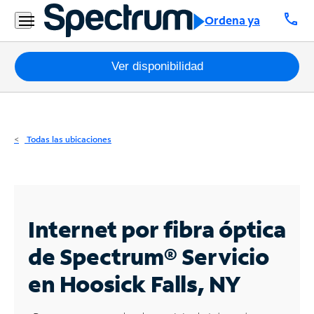
Residencial
call
Ordena ya
Business
Paquetes
Ver disponibilidad
Internet
TV
Todas las ubicaciones
Móvil
Teléfono
Residencial
Internet por fibra óptica
Business
de Spectrum®
Servicio
en Hoosick Falls, NY
Contáctanos
Inglés