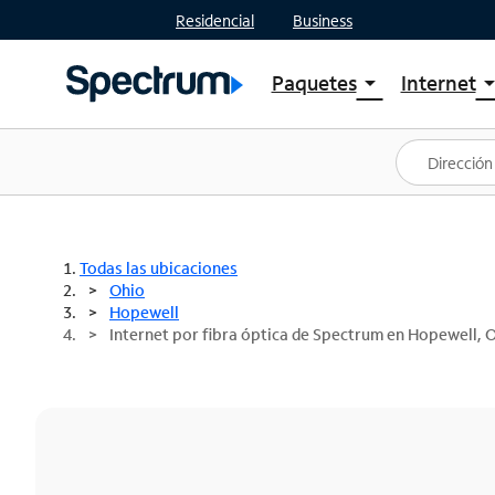
Residencial
Business
Paquetes
Internet
arrow_drop_down
arrow_drop
Ver paquetes
Spectr
Spectrum One
Planes
Mejores ofertas
Spectr
Ofertas en tu área
Intern
Todas las ubicaciones
Ohio
Hopewell
Internet por fibra óptica de Spectrum en Hopewell, 