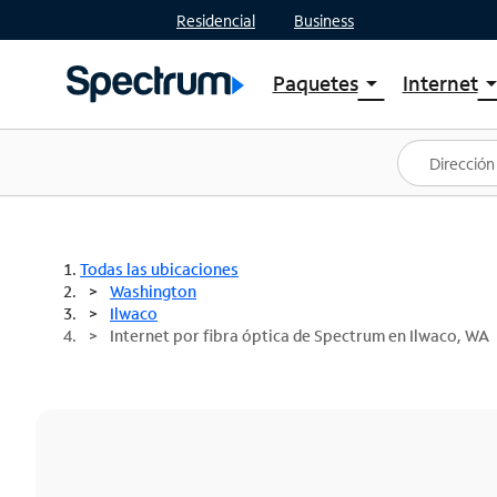
Residencial
Business
Paquetes
Internet
arrow_drop_down
arrow_drop
Ver paquetes
Spectr
Spectrum One
Planes
Mejores ofertas
Spectr
Ofertas en tu área
Intern
Todas las ubicaciones
Washington
Ilwaco
Internet por fibra óptica de Spectrum en Ilwaco, WA