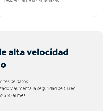
residencial de las amenazas.
de alta velocidad
co
ímites de datos
zado y aumenta la seguridad de tu red
lo $30 al mes