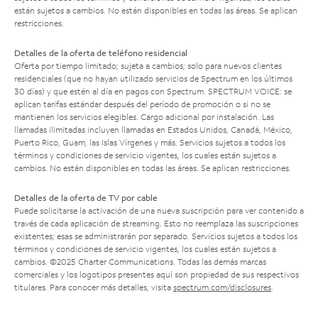
están sujetos a cambios. No están disponibles en todas las áreas. Se aplican
restricciones.
Detalles de la oferta de teléfono residencial
Oferta por tiempo limitado; sujeta a cambios; solo para nuevos clientes
residenciales (que no hayan utilizado servicios de Spectrum en los últimos
30 días) y que estén al día en pagos con Spectrum. SPECTRUM VOICE: se
aplican tarifas estándar después del período de promoción o si no se
mantienen los servicios elegibles. Cargo adicional por instalación. Las
llamadas ilimitadas incluyen llamadas en Estados Unidos, Canadá, México,
Puerto Rico, Guam, las Islas Vírgenes y más. Servicios sujetos a todos los
términos y condiciones de servicio vigentes, los cuales están sujetos a
cambios. No están disponibles en todas las áreas. Se aplican restricciones.
Detalles de la oferta de TV por cable
Puede solicitarse la activación de una nueva suscripción para ver contenido a
través de cada aplicación de streaming. Esto no reemplaza las suscripciones
existentes; esas se administrarán por separado. Servicios sujetos a todos los
términos y condiciones de servicio vigentes, los cuales están sujetos a
cambios. ©2025 Charter Communications. Todas las demás marcas
comerciales y los logotipos presentes aquí son propiedad de sus respectivos
titulares. Para conocer más detalles, visita
spectrum.com/disclosures
.