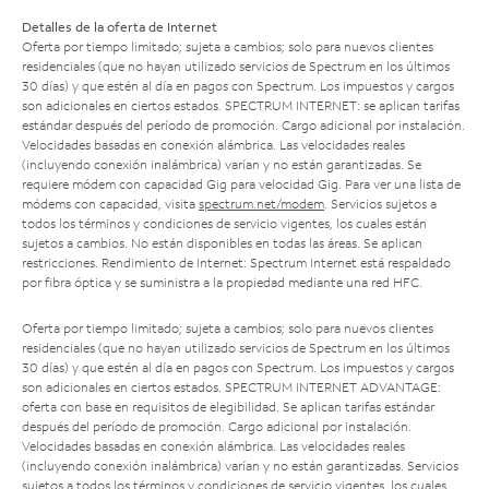
Detalles de la oferta de Internet
Oferta por tiempo limitado; sujeta a cambios; solo para nuevos clientes
residenciales (que no hayan utilizado servicios de Spectrum en los últimos
30 días) y que estén al día en pagos con Spectrum. Los impuestos y cargos
son adicionales en ciertos estados. SPECTRUM INTERNET: se aplican tarifas
estándar después del período de promoción. Cargo adicional por instalación.
Velocidades basadas en conexión alámbrica. Las velocidades reales
(incluyendo conexión inalámbrica) varían y no están garantizadas. Se
requiere módem con capacidad Gig para velocidad Gig. Para ver una lista de
módems con capacidad, visita
spectrum.net/modem
. Servicios sujetos a
todos los términos y condiciones de servicio vigentes, los cuales están
sujetos a cambios. No están disponibles en todas las áreas. Se aplican
restricciones. Rendimiento de Internet: Spectrum Internet está respaldado
por fibra óptica y se suministra a la propiedad mediante una red HFC.
Oferta por tiempo limitado; sujeta a cambios; solo para nuevos clientes
residenciales (que no hayan utilizado servicios de Spectrum en los últimos
30 días) y que estén al día en pagos con Spectrum. Los impuestos y cargos
son adicionales en ciertos estados. SPECTRUM INTERNET ADVANTAGE:
oferta con base en requisitos de elegibilidad. Se aplican tarifas estándar
después del período de promoción. Cargo adicional por instalación.
Velocidades basadas en conexión alámbrica. Las velocidades reales
(incluyendo conexión inalámbrica) varían y no están garantizadas. Servicios
sujetos a todos los términos y condiciones de servicio vigentes, los cuales