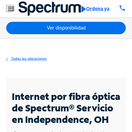
Residencial
call
Ordena ya
Business
Paquetes
Ver disponibilidad
Internet
TV
Todas las ubicaciones
Móvil
Teléfono
Residencial
Internet por fibra óptica
Business
de Spectrum®
Servicio
en Independence, OH
Contáctanos
Inglés