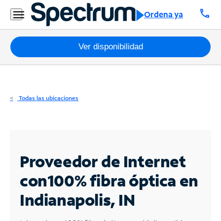
Residencial
call
Ordena ya
Business
Paquetes
Ver disponibilidad
Internet
TV
Todas las ubicaciones
Móvil
Teléfono
Residencial
Proveedor de Internet
Business
con
100% fibra óptica en
Indianapolis, IN
Contáctanos
Inglés