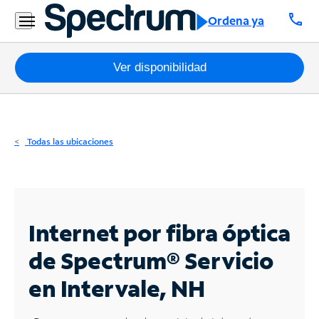
Residencial
call
Ordena ya
Business
Paquetes
Ver disponibilidad
Internet
TV
Todas las ubicaciones
Móvil
Teléfono
Residencial
Internet por fibra óptica
Business
de Spectrum®
Servicio
en Intervale, NH
Contáctanos
Inglés