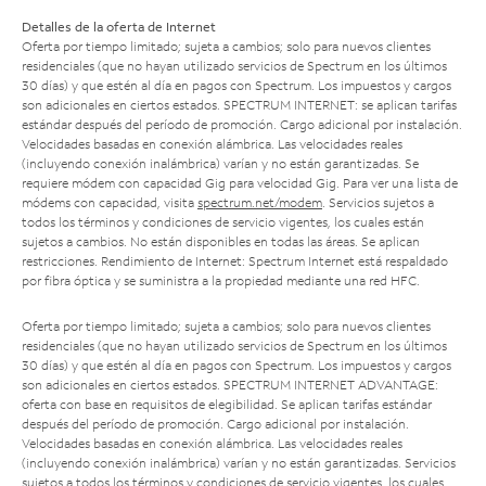
Detalles de la oferta de Internet
Oferta por tiempo limitado; sujeta a cambios; solo para nuevos clientes
residenciales (que no hayan utilizado servicios de Spectrum en los últimos
30 días) y que estén al día en pagos con Spectrum. Los impuestos y cargos
son adicionales en ciertos estados. SPECTRUM INTERNET: se aplican tarifas
estándar después del período de promoción. Cargo adicional por instalación.
Velocidades basadas en conexión alámbrica. Las velocidades reales
(incluyendo conexión inalámbrica) varían y no están garantizadas. Se
requiere módem con capacidad Gig para velocidad Gig. Para ver una lista de
módems con capacidad, visita
spectrum.net/modem
. Servicios sujetos a
todos los términos y condiciones de servicio vigentes, los cuales están
sujetos a cambios. No están disponibles en todas las áreas. Se aplican
restricciones. Rendimiento de Internet: Spectrum Internet está respaldado
por fibra óptica y se suministra a la propiedad mediante una red HFC.
Oferta por tiempo limitado; sujeta a cambios; solo para nuevos clientes
residenciales (que no hayan utilizado servicios de Spectrum en los últimos
30 días) y que estén al día en pagos con Spectrum. Los impuestos y cargos
son adicionales en ciertos estados. SPECTRUM INTERNET ADVANTAGE:
oferta con base en requisitos de elegibilidad. Se aplican tarifas estándar
después del período de promoción. Cargo adicional por instalación.
Velocidades basadas en conexión alámbrica. Las velocidades reales
(incluyendo conexión inalámbrica) varían y no están garantizadas. Servicios
sujetos a todos los términos y condiciones de servicio vigentes, los cuales