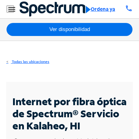
Residencial
call
Ordena ya
Business
Paquetes
Ver disponibilidad
Internet
TV
Todas las ubicaciones
Móvil
Teléfono
Residencial
Internet por fibra óptica
Business
de Spectrum®
Servicio
en Kalaheo, HI
Contáctanos
Inglés