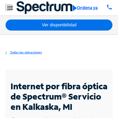
Residencial
call
Ordena ya
Business
Paquetes
Ver disponibilidad
Internet
TV
Todas las ubicaciones
Móvil
Teléfono
Residencial
Internet por fibra óptica
Business
de Spectrum®
Servicio
en Kalkaska, MI
Contáctanos
Inglés