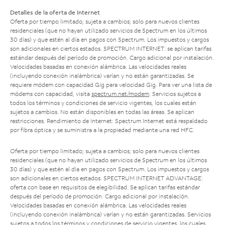
Detalles de la oferta de Internet
Oferta por tiempo limitado; sujeta a cambios; solo para nuevos clientes
residenciales (que no hayan utilizado servicios de Spectrum en los últimos
30 días) y que estén al día en pagos con Spectrum. Los impuestos y cargos
son adicionales en ciertos estados. SPECTRUM INTERNET: se aplican tarifas
estándar después del período de promoción. Cargo adicional por instalación.
Velocidades basadas en conexión alámbrica. Las velocidades reales
(incluyendo conexión inalámbrica) varían y no están garantizadas. Se
requiere módem con capacidad Gig para velocidad Gig. Para ver una lista de
módems con capacidad, visita
spectrum.net/modem
. Servicios sujetos a
todos los términos y condiciones de servicio vigentes, los cuales están
sujetos a cambios. No están disponibles en todas las áreas. Se aplican
restricciones. Rendimiento de Internet: Spectrum Internet está respaldado
por fibra óptica y se suministra a la propiedad mediante una red HFC.
Oferta por tiempo limitado; sujeta a cambios; solo para nuevos clientes
residenciales (que no hayan utilizado servicios de Spectrum en los últimos
30 días) y que estén al día en pagos con Spectrum. Los impuestos y cargos
son adicionales en ciertos estados. SPECTRUM INTERNET ADVANTAGE:
oferta con base en requisitos de elegibilidad. Se aplican tarifas estándar
después del período de promoción. Cargo adicional por instalación.
Velocidades basadas en conexión alámbrica. Las velocidades reales
(incluyendo conexión inalámbrica) varían y no están garantizadas. Servicios
sujetos a todos los términos y condiciones de servicio vigentes, los cuales