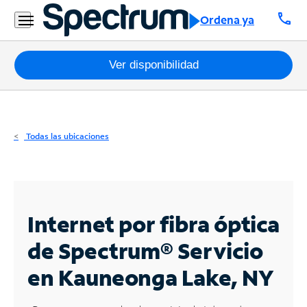
Residencial
call
Ordena ya
Business
Paquetes
Ver disponibilidad
Internet
TV
Todas las ubicaciones
Móvil
Teléfono
Residencial
Internet por fibra óptica
Business
de Spectrum®
Servicio
en Kauneonga Lake, NY
Contáctanos
Inglés