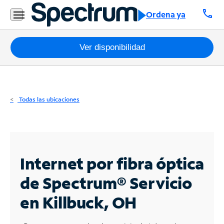
Residencial
call
Ordena ya
Business
Paquetes
Ver disponibilidad
Internet
TV
Todas las ubicaciones
Móvil
Teléfono
Residencial
Internet por fibra óptica
Business
de Spectrum®
Servicio
en Killbuck, OH
Contáctanos
Inglés