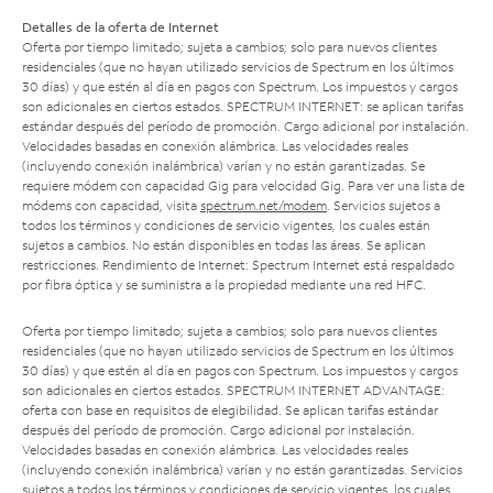
Detalles de la oferta de Internet
Oferta por tiempo limitado; sujeta a cambios; solo para nuevos clientes
residenciales (que no hayan utilizado servicios de Spectrum en los últimos
30 días) y que estén al día en pagos con Spectrum. Los impuestos y cargos
son adicionales en ciertos estados. SPECTRUM INTERNET: se aplican tarifas
estándar después del período de promoción. Cargo adicional por instalación.
Velocidades basadas en conexión alámbrica. Las velocidades reales
(incluyendo conexión inalámbrica) varían y no están garantizadas. Se
requiere módem con capacidad Gig para velocidad Gig. Para ver una lista de
módems con capacidad, visita
spectrum.net/modem
. Servicios sujetos a
todos los términos y condiciones de servicio vigentes, los cuales están
sujetos a cambios. No están disponibles en todas las áreas. Se aplican
restricciones. Rendimiento de Internet: Spectrum Internet está respaldado
por fibra óptica y se suministra a la propiedad mediante una red HFC.
Oferta por tiempo limitado; sujeta a cambios; solo para nuevos clientes
residenciales (que no hayan utilizado servicios de Spectrum en los últimos
30 días) y que estén al día en pagos con Spectrum. Los impuestos y cargos
son adicionales en ciertos estados. SPECTRUM INTERNET ADVANTAGE:
oferta con base en requisitos de elegibilidad. Se aplican tarifas estándar
después del período de promoción. Cargo adicional por instalación.
Velocidades basadas en conexión alámbrica. Las velocidades reales
(incluyendo conexión inalámbrica) varían y no están garantizadas. Servicios
sujetos a todos los términos y condiciones de servicio vigentes, los cuales