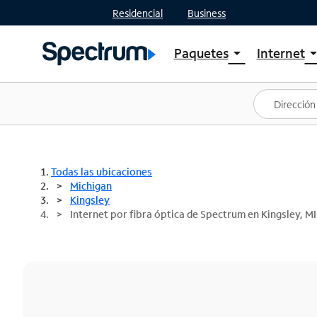
Residencial
Business
Paquetes
Internet
arrow_drop_down
arrow_drop
Ver paquetes
Spectr
Spectrum One
Planes
Mejores ofertas
Spectr
Ofertas en tu área
Intern
Todas las ubicaciones
Michigan
Kingsley
Internet por fibra óptica de Spectrum en Kingsley, MI