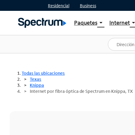
Residencial
Business
Paquetes
Internet
arrow_drop_down
arrow_drop
Ver paquetes
Spectr
Spectrum One
Planes
Mejores ofertas
Spectr
Ofertas en tu área
Intern
Todas las ubicaciones
Texas
Knippa
Internet por fibra óptica de Spectrum en Knippa, TX