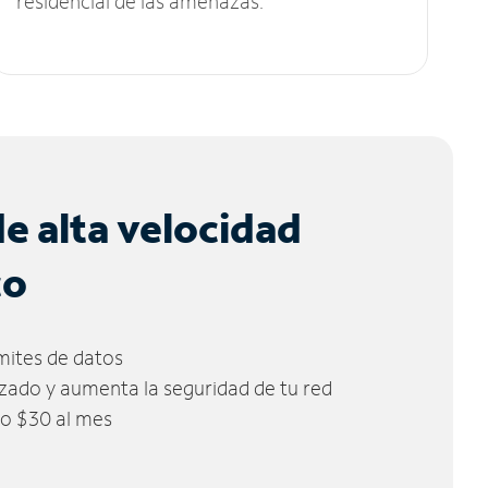
residencial de las amenazas.
de alta velocidad
co
ímites de datos
zado y aumenta la seguridad de tu red
lo $30 al mes