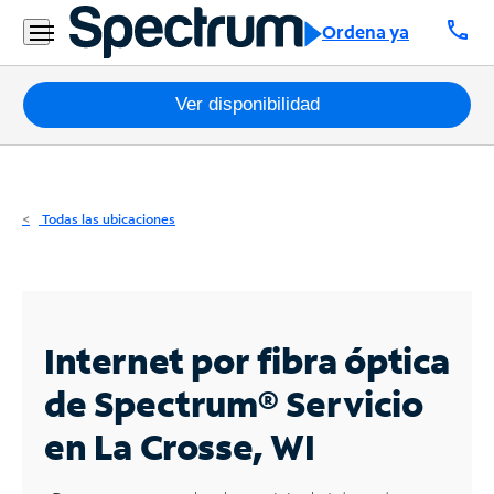
Residencial
call
Ordena ya
Business
Paquetes
Ver disponibilidad
Internet
TV
Todas las ubicaciones
Móvil
Teléfono
Residencial
Internet por fibra óptica
Business
de Spectrum®
Servicio
en La Crosse, WI
Contáctanos
Inglés