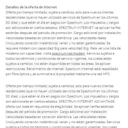
Detalles de la oferta de Internet
Oferta por tiempo limitado; sujeta a cambios; solo para nuevos clientes
residenciales (que no hayan utilizado servicios de Spectrum en los últimos
30 días) y que estén al día en pagos con Spectrum. Los impuestos y cargos
son adicionales en ciertos estados. SPECTRUM INTERNET: se aplican tarifas
estándar después del período de promoción. Cargo adicional por instalación.
Velocidades basadas en conexión alámbrica. Las velocidades reales
(incluyendo conexión inalámbrica) varían y no están garantizadas. Se
requiere módem con capacidad Gig para velocidad Gig. Para ver una lista de
módems con capacidad, visita
spectrum.net/modem
. Servicios sujetos a
todos los términos y condiciones de servicio vigentes, los cuales están
sujetos a cambios. No están disponibles en todas las áreas. Se aplican
restricciones. Rendimiento de Internet: Spectrum Internet está respaldado
por fibra óptica y se suministra a la propiedad mediante una red HFC.
Oferta por tiempo limitado; sujeta a cambios; solo para nuevos clientes
residenciales (que no hayan utilizado servicios de Spectrum en los últimos
30 días) y que estén al día en pagos con Spectrum. Los impuestos y cargos
son adicionales en ciertos estados. SPECTRUM INTERNET ADVANTAGE:
oferta con base en requisitos de elegibilidad. Se aplican tarifas estándar
después del período de promoción. Cargo adicional por instalación.
Velocidades basadas en conexión alámbrica. Las velocidades reales
(incluyendo conexión inalámbrica) varían y no están garantizadas. Servicios
sujetos a todos los términos y condiciones de servicio vigentes, los cuales