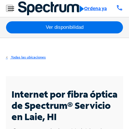
Residencial
call
Ordena ya
Business
Paquetes
Ver disponibilidad
Internet
TV
Todas las ubicaciones
Móvil
Teléfono
Residencial
Internet por fibra óptica
Business
de Spectrum®
Servicio
en Laie, HI
Contáctanos
Inglés