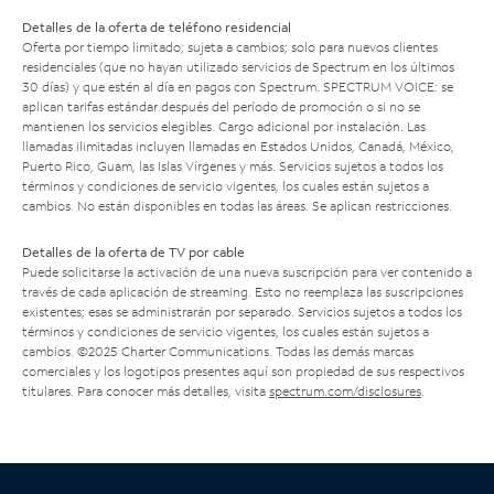
Detalles de la oferta de teléfono residencial
Oferta por tiempo limitado; sujeta a cambios; solo para nuevos clientes
residenciales (que no hayan utilizado servicios de Spectrum en los últimos
30 días) y que estén al día en pagos con Spectrum. SPECTRUM VOICE: se
aplican tarifas estándar después del período de promoción o si no se
mantienen los servicios elegibles. Cargo adicional por instalación. Las
llamadas ilimitadas incluyen llamadas en Estados Unidos, Canadá, México,
Puerto Rico, Guam, las Islas Vírgenes y más. Servicios sujetos a todos los
términos y condiciones de servicio vigentes, los cuales están sujetos a
cambios. No están disponibles en todas las áreas. Se aplican restricciones.
Detalles de la oferta de TV por cable
Puede solicitarse la activación de una nueva suscripción para ver contenido a
través de cada aplicación de streaming. Esto no reemplaza las suscripciones
existentes; esas se administrarán por separado. Servicios sujetos a todos los
términos y condiciones de servicio vigentes, los cuales están sujetos a
cambios. ©2025 Charter Communications. Todas las demás marcas
comerciales y los logotipos presentes aquí son propiedad de sus respectivos
titulares. Para conocer más detalles, visita
spectrum.com/disclosures
.