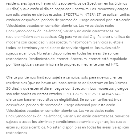
residenciales (que no hayan utilizado servicios de Spectrum en los últimos
30 días) y que estén al día en pagos con Spectrum. Los impuestos y cargos
son adicionales en ciertos estados. SPECTRUM INTERNET: se aplican tarifas
estándar después del período de promoción. Cargo adicional por instalación.
Velocidades basadas en conexión alámbrica. Las velocidades reales
(incluyendo conexión inalámbrica) varían y no están garantizadas. Se
requiere módem con capacidad Gig para velocidad Gig. Para ver una lista de
módems con capacidad, visita
spectrum.net/modem
. Servicios sujetos a
todos los términos y condiciones de servicio vigentes, los cuales están
sujetos a cambios. No están disponibles en todas las áreas. Se aplican
restricciones. Rendimiento de Internet: Spectrum Internet está respaldado
por fibra óptica y se suministra a la propiedad mediante una red HFC.
Oferta por tiempo limitado; sujeta a cambios; solo para nuevos clientes
residenciales (que no hayan utilizado servicios de Spectrum en los últimos
30 días) y que estén al día en pagos con Spectrum. Los impuestos y cargos
son adicionales en ciertos estados. SPECTRUM INTERNET ADVANTAGE:
oferta con base en requisitos de elegibilidad. Se aplican tarifas estándar
después del período de promoción. Cargo adicional por instalación.
Velocidades basadas en conexión alámbrica. Las velocidades reales
(incluyendo conexión inalámbrica) varían y no están garantizadas. Servicios
sujetos a todos los términos y condiciones de servicio vigentes, los cuales
están sujetos a cambios. No están disponibles en todas las áreas. Se aplican
restricciones.