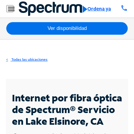
Residencial
call
Ordena ya
Business
Paquetes
Ver disponibilidad
Internet
TV
Todas las ubicaciones
Móvil
Teléfono
Residencial
Internet por fibra óptica
Business
de Spectrum®
Servicio
en Lake Elsinore, CA
Contáctanos
Inglés