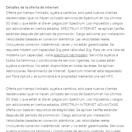
Detalles de la oferta de Internet
Oferta por tiempo limitado; sujeta a cambios; solo para nuevos clientes
residenciales (que no hayan utilizado servicios de Spectrum en los últimos
30 días) y que estén al día en pagos con Spectrum. Los impuestos y cargos
son adicionales en ciertos estados. SPECTRUM INTERNET: se aplican tarifas
estándar después del período de promoción. Cargo adicional por instalación.
Velocidades basadas en conexión alámbrica. Las velocidades reales
(incluyendo conexión inalámbrica) varían y no están garantizadas. Se
requiere módem con capacidad Gig para velocidad Gig. Para ver una lista de
módems con capacidad, visita
spectrum.net/modem
. Servicios sujetos a
todos los términos y condiciones de servicio vigentes, los cuales están
sujetos a cambios. No están disponibles en todas las áreas. Se aplican
restricciones. Rendimiento de Internet: Spectrum Internet está respaldado
por fibra óptica y se suministra a la propiedad mediante una red HFC.
Oferta por tiempo limitado; sujeta a cambios; solo para nuevos clientes
residenciales (que no hayan utilizado servicios de Spectrum en los últimos
30 días) y que estén al día en pagos con Spectrum. Los impuestos y cargos
son adicionales en ciertos estados. SPECTRUM INTERNET ADVANTAGE:
oferta con base en requisitos de elegibilidad. Se aplican tarifas estándar
después del período de promoción. Cargo adicional por instalación.
Velocidades basadas en conexión alámbrica. Las velocidades reales
(incluyendo conexión inalámbrica) varían y no están garantizadas. Servicios
sujetos a todos los términos y condiciones de servicio vigentes, los cuales