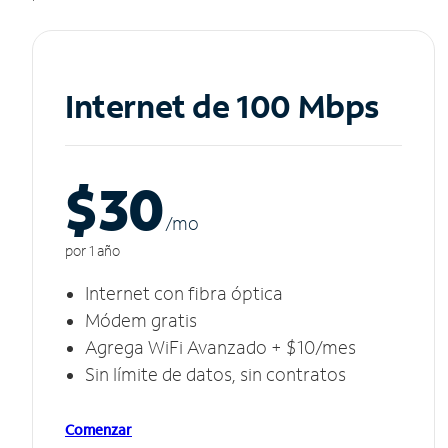
Internet de 100 Mbps
$30
/m
o
por 1 año
Internet con fibra óptica
Módem gratis
Agrega WiFi Avanzado + $10/mes
Sin límite de datos, sin contratos
Comenzar