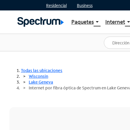
Residencial
Business
Paquetes
Internet
arrow_drop_down
arrow_drop
Ver paquetes
Spectr
Spectrum One
Planes
Mejores ofertas
Spectr
Ofertas en tu área
Intern
Todas las ubicaciones
Wisconsin
Lake Geneva
Internet por fibra óptica de Spectrum en Lake Genev