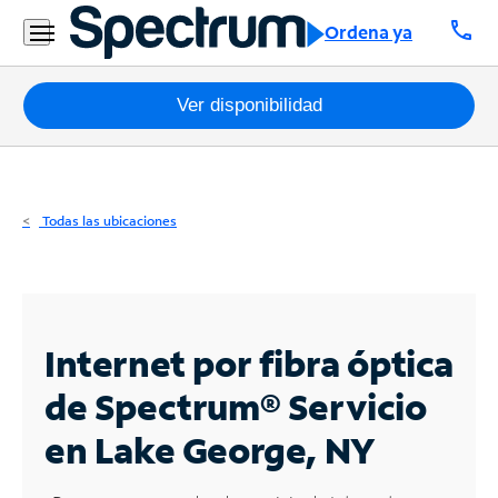
Residencial
call
Ordena ya
Business
Paquetes
Ver disponibilidad
Internet
TV
Todas las ubicaciones
Móvil
Teléfono
Residencial
Internet por fibra óptica
Business
de Spectrum®
Servicio
en Lake George, NY
Contáctanos
Inglés