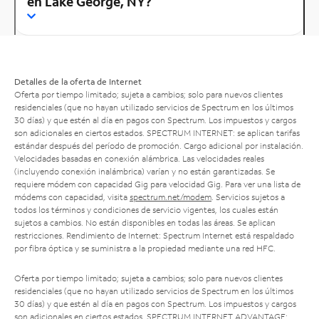
en Lake George, NY?
Detalles de la oferta de Internet
Oferta por tiempo limitado; sujeta a cambios; solo para nuevos clientes
residenciales (que no hayan utilizado servicios de Spectrum en los últimos
30 días) y que estén al día en pagos con Spectrum. Los impuestos y cargos
son adicionales en ciertos estados. SPECTRUM INTERNET: se aplican tarifas
estándar después del período de promoción. Cargo adicional por instalación.
Velocidades basadas en conexión alámbrica. Las velocidades reales
(incluyendo conexión inalámbrica) varían y no están garantizadas. Se
requiere módem con capacidad Gig para velocidad Gig. Para ver una lista de
módems con capacidad, visita
spectrum.net/modem
. Servicios sujetos a
todos los términos y condiciones de servicio vigentes, los cuales están
sujetos a cambios. No están disponibles en todas las áreas. Se aplican
restricciones. Rendimiento de Internet: Spectrum Internet está respaldado
por fibra óptica y se suministra a la propiedad mediante una red HFC.
Oferta por tiempo limitado; sujeta a cambios; solo para nuevos clientes
residenciales (que no hayan utilizado servicios de Spectrum en los últimos
30 días) y que estén al día en pagos con Spectrum. Los impuestos y cargos
son adicionales en ciertos estados. SPECTRUM INTERNET ADVANTAGE: