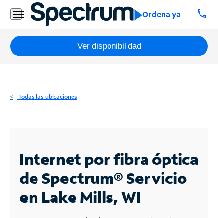
Residencial
call
Ordena ya
Business
Paquetes
Ver disponibilidad
Internet
TV
Todas las ubicaciones
Móvil
Teléfono
Residencial
Internet por fibra óptica
Business
de Spectrum®
Servicio
en Lake Mills, WI
Contáctanos
Inglés