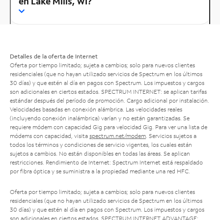
en Lake Mills, WI?
Detalles de la oferta de Internet
Oferta por tiempo limitado; sujeta a cambios; solo para nuevos clientes
residenciales (que no hayan utilizado servicios de Spectrum en los últimos
30 días) y que estén al día en pagos con Spectrum. Los impuestos y cargos
son adicionales en ciertos estados. SPECTRUM INTERNET: se aplican tarifas
estándar después del período de promoción. Cargo adicional por instalación.
Velocidades basadas en conexión alámbrica. Las velocidades reales
(incluyendo conexión inalámbrica) varían y no están garantizadas. Se
requiere módem con capacidad Gig para velocidad Gig. Para ver una lista de
módems con capacidad, visita
spectrum.net/modem
. Servicios sujetos a
todos los términos y condiciones de servicio vigentes, los cuales están
sujetos a cambios. No están disponibles en todas las áreas. Se aplican
restricciones. Rendimiento de Internet: Spectrum Internet está respaldado
por fibra óptica y se suministra a la propiedad mediante una red HFC.
Oferta por tiempo limitado; sujeta a cambios; solo para nuevos clientes
residenciales (que no hayan utilizado servicios de Spectrum en los últimos
30 días) y que estén al día en pagos con Spectrum. Los impuestos y cargos
son adicionales en ciertos estados. SPECTRUM INTERNET ADVANTAGE: