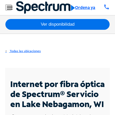
Residencial
call
Ordena ya
Business
Paquetes
Ver disponibilidad
Internet
TV
Todas las ubicaciones
Móvil
Teléfono
Residencial
Internet por fibra óptica
Business
de Spectrum®
Servicio
en Lake Nebagamon, WI
Contáctanos
Inglés