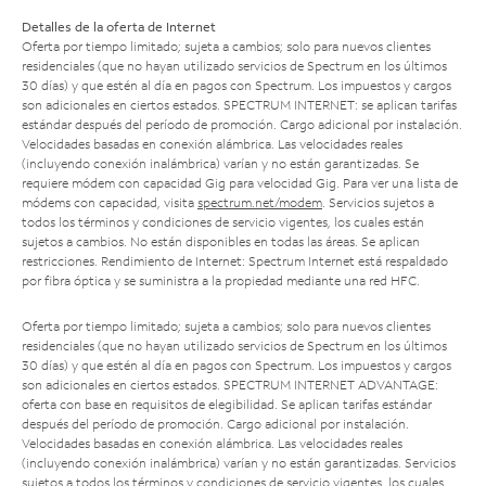
Detalles de la oferta de Internet
Oferta por tiempo limitado; sujeta a cambios; solo para nuevos clientes
residenciales (que no hayan utilizado servicios de Spectrum en los últimos
30 días) y que estén al día en pagos con Spectrum. Los impuestos y cargos
son adicionales en ciertos estados. SPECTRUM INTERNET: se aplican tarifas
estándar después del período de promoción. Cargo adicional por instalación.
Velocidades basadas en conexión alámbrica. Las velocidades reales
(incluyendo conexión inalámbrica) varían y no están garantizadas. Se
requiere módem con capacidad Gig para velocidad Gig. Para ver una lista de
módems con capacidad, visita
spectrum.net/modem
. Servicios sujetos a
todos los términos y condiciones de servicio vigentes, los cuales están
sujetos a cambios. No están disponibles en todas las áreas. Se aplican
restricciones. Rendimiento de Internet: Spectrum Internet está respaldado
por fibra óptica y se suministra a la propiedad mediante una red HFC.
Oferta por tiempo limitado; sujeta a cambios; solo para nuevos clientes
residenciales (que no hayan utilizado servicios de Spectrum en los últimos
30 días) y que estén al día en pagos con Spectrum. Los impuestos y cargos
son adicionales en ciertos estados. SPECTRUM INTERNET ADVANTAGE:
oferta con base en requisitos de elegibilidad. Se aplican tarifas estándar
después del período de promoción. Cargo adicional por instalación.
Velocidades basadas en conexión alámbrica. Las velocidades reales
(incluyendo conexión inalámbrica) varían y no están garantizadas. Servicios
sujetos a todos los términos y condiciones de servicio vigentes, los cuales