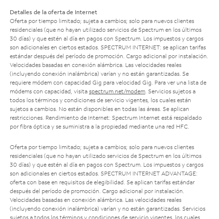
Detalles de la oferta de Internet
Oferta por tiempo limitado; sujeta a cambios; solo para nuevos clientes
residenciales (que no hayan utilizado servicios de Spectrum en los últimos
30 días) y que estén al día en pagos con Spectrum. Los impuestos y cargos
son adicionales en ciertos estados. SPECTRUM INTERNET: se aplican tarifas
estándar después del período de promoción. Cargo adicional por instalación.
Velocidades basadas en conexión alámbrica. Las velocidades reales
(incluyendo conexión inalámbrica) varían y no están garantizadas. Se
requiere módem con capacidad Gig para velocidad Gig. Para ver una lista de
módems con capacidad, visita
spectrum.net/modem
. Servicios sujetos a
todos los términos y condiciones de servicio vigentes, los cuales están
sujetos a cambios. No están disponibles en todas las áreas. Se aplican
restricciones. Rendimiento de Internet: Spectrum Internet está respaldado
por fibra óptica y se suministra a la propiedad mediante una red HFC.
Oferta por tiempo limitado; sujeta a cambios; solo para nuevos clientes
residenciales (que no hayan utilizado servicios de Spectrum en los últimos
30 días) y que estén al día en pagos con Spectrum. Los impuestos y cargos
son adicionales en ciertos estados. SPECTRUM INTERNET ADVANTAGE:
oferta con base en requisitos de elegibilidad. Se aplican tarifas estándar
después del período de promoción. Cargo adicional por instalación.
Velocidades basadas en conexión alámbrica. Las velocidades reales
(incluyendo conexión inalámbrica) varían y no están garantizadas. Servicios
sujetos a todos los términos y condiciones de servicio vigentes, los cuales