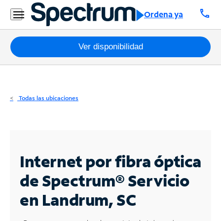
Residencial
call
Ordena ya
Business
Paquetes
Ver disponibilidad
Internet
TV
Todas las ubicaciones
Móvil
Teléfono
Residencial
Internet por fibra óptica
Business
de Spectrum®
Servicio
en Landrum, SC
Contáctanos
Inglés