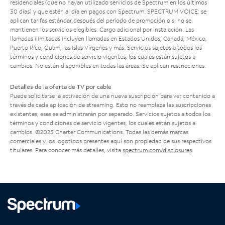
residenciales (que no hayan utilizado servicios de Spectrum en los últimos
30 días) y que estén al día en pagos con Spectrum. SPECTRUM VOICE: se
aplican tarifas estándar después del período de promoción o si no se
mantienen los servicios elegibles. Cargo adicional por instalación. Las
llamadas ilimitadas incluyen llamadas en Estados Unidos, Canadá, México,
Puerto Rico, Guam, las Islas Vírgenes y más. Servicios sujetos a todos los
términos y condiciones de servicio vigentes, los cuales están sujetos a
cambios. No están disponibles en todas las áreas. Se aplican restricciones.
Detalles de la oferta de TV por cable
Puede solicitarse la activación de una nueva suscripción para ver contenido a
través de cada aplicación de streaming. Esto no reemplaza las suscripciones
existentes; esas se administrarán por separado. Servicios sujetos a todos los
términos y condiciones de servicio vigentes, los cuales están sujetos a
cambios. ©2025 Charter Communications. Todas las demás marcas
comerciales y los logotipos presentes aquí son propiedad de sus respectivos
titulares. Para conocer más detalles, visita
spectrum.com/disclosures
.