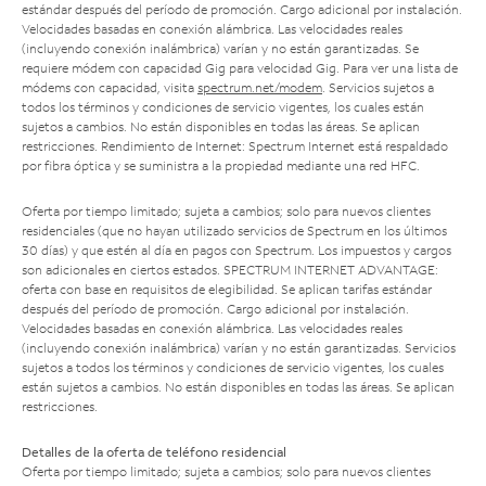
estándar después del período de promoción. Cargo adicional por instalación.
Velocidades basadas en conexión alámbrica. Las velocidades reales
(incluyendo conexión inalámbrica) varían y no están garantizadas. Se
requiere módem con capacidad Gig para velocidad Gig. Para ver una lista de
módems con capacidad, visita
spectrum.net/modem
. Servicios sujetos a
todos los términos y condiciones de servicio vigentes, los cuales están
sujetos a cambios. No están disponibles en todas las áreas. Se aplican
restricciones. Rendimiento de Internet: Spectrum Internet está respaldado
por fibra óptica y se suministra a la propiedad mediante una red HFC.
Oferta por tiempo limitado; sujeta a cambios; solo para nuevos clientes
residenciales (que no hayan utilizado servicios de Spectrum en los últimos
30 días) y que estén al día en pagos con Spectrum. Los impuestos y cargos
son adicionales en ciertos estados. SPECTRUM INTERNET ADVANTAGE:
oferta con base en requisitos de elegibilidad. Se aplican tarifas estándar
después del período de promoción. Cargo adicional por instalación.
Velocidades basadas en conexión alámbrica. Las velocidades reales
(incluyendo conexión inalámbrica) varían y no están garantizadas. Servicios
sujetos a todos los términos y condiciones de servicio vigentes, los cuales
están sujetos a cambios. No están disponibles en todas las áreas. Se aplican
restricciones.
Detalles de la oferta de teléfono residencial
Oferta por tiempo limitado; sujeta a cambios; solo para nuevos clientes