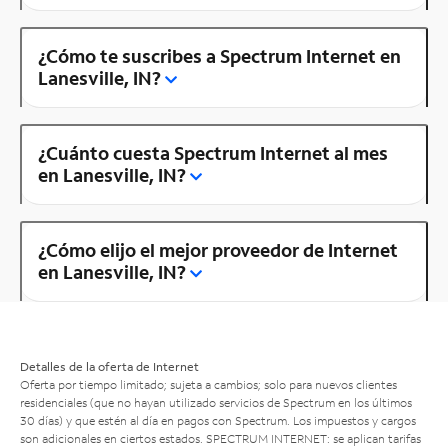
¿Cómo te suscribes a Spectrum Internet en
Lanesville, IN?
¿Cuánto cuesta Spectrum Internet al mes
en Lanesville, IN?
¿Cómo elijo el mejor proveedor de Internet
en Lanesville, IN?
Detalles de la oferta de Internet
Oferta por tiempo limitado; sujeta a cambios; solo para nuevos clientes
residenciales (que no hayan utilizado servicios de Spectrum en los últimos
30 días) y que estén al día en pagos con Spectrum. Los impuestos y cargos
son adicionales en ciertos estados. SPECTRUM INTERNET: se aplican tarifas