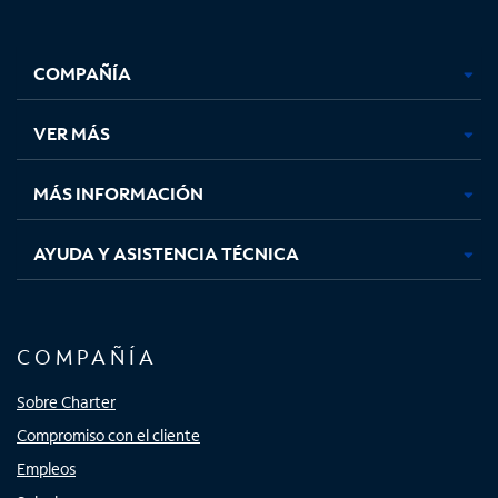
Facebook,
Instagram,
Youtube,
X,
se
se
se
se
COMPAÑÍA
abre
abre
abre
abre
en
en
en
en
una
una
una
una
VER MÁS
pestaña
pestaña
pestaña
pestaña
nueva
nueva
nueva
nueva
MÁS INFORMACIÓN
AYUDA Y ASISTENCIA TÉCNICA
COMPAÑÍA
Sobre Charter
Compromiso con el cliente
Empleos