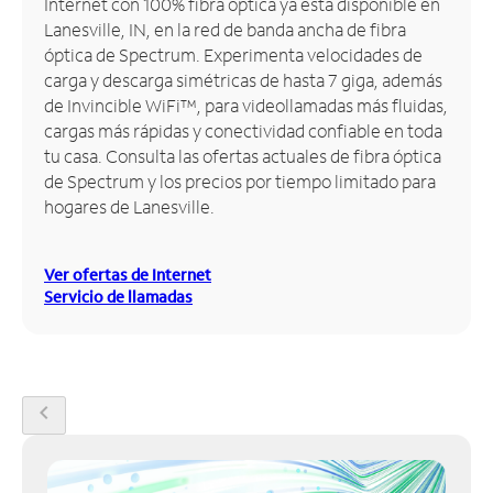
Internet con 100% fibra óptica ya está disponible en
Lanesville, IN, en la red de banda ancha de fibra
Administrar
óptica de Spectrum. Experimenta velocidades de
cuenta
carga y descarga simétricas de hasta 7 giga, además
Encuentra
de Invincible WiFi™, para videollamadas más fluidas,
una
cargas más rápidas y conectividad confiable en toda
tienda
tu casa. Consulta las ofertas actuales de fibra óptica
de Spectrum y los precios por tiempo limitado para
hogares de Lanesville.
Ver ofertas de Internet
Servicio de llamadas
chevron_left