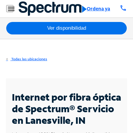
Residencial
call
Ordena ya
Business
Paquetes
Ver disponibilidad
Internet
TV
Todas las ubicaciones
Móvil
Teléfono
Residencial
Internet por fibra óptica
Business
de Spectrum®
Servicio
en Lanesville, IN
Contáctanos
Inglés