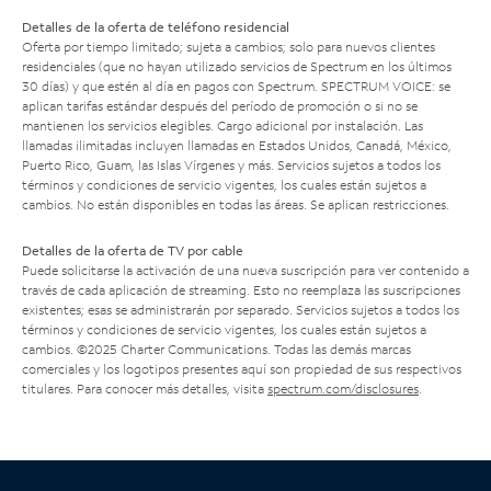
Detalles de la oferta de teléfono residencial
Oferta por tiempo limitado; sujeta a cambios; solo para nuevos clientes
residenciales (que no hayan utilizado servicios de Spectrum en los últimos
30 días) y que estén al día en pagos con Spectrum. SPECTRUM VOICE: se
aplican tarifas estándar después del período de promoción o si no se
mantienen los servicios elegibles. Cargo adicional por instalación. Las
llamadas ilimitadas incluyen llamadas en Estados Unidos, Canadá, México,
Puerto Rico, Guam, las Islas Vírgenes y más. Servicios sujetos a todos los
términos y condiciones de servicio vigentes, los cuales están sujetos a
cambios. No están disponibles en todas las áreas. Se aplican restricciones.
Detalles de la oferta de TV por cable
Puede solicitarse la activación de una nueva suscripción para ver contenido a
través de cada aplicación de streaming. Esto no reemplaza las suscripciones
existentes; esas se administrarán por separado. Servicios sujetos a todos los
términos y condiciones de servicio vigentes, los cuales están sujetos a
cambios. ©2025 Charter Communications. Todas las demás marcas
comerciales y los logotipos presentes aquí son propiedad de sus respectivos
titulares. Para conocer más detalles, visita
spectrum.com/disclosures
.