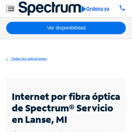
Residencial
call
Ordena ya
Business
Paquetes
Ver disponibilidad
Internet
TV
Todas las ubicaciones
Móvil
Teléfono
Residencial
Internet por fibra óptica
Business
de Spectrum®
Servicio
en Lanse, MI
Contáctanos
Inglés