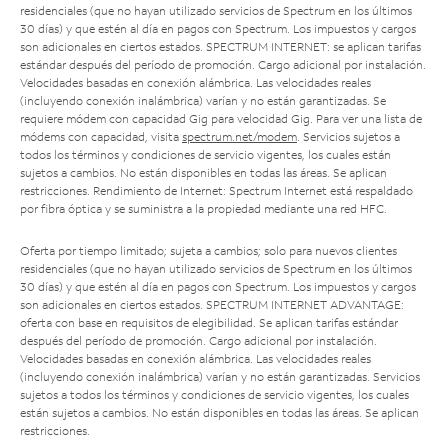
residenciales (que no hayan utilizado servicios de Spectrum en los últimos
30 días) y que estén al día en pagos con Spectrum. Los impuestos y cargos
son adicionales en ciertos estados. SPECTRUM INTERNET: se aplican tarifas
estándar después del período de promoción. Cargo adicional por instalación.
Velocidades basadas en conexión alámbrica. Las velocidades reales
(incluyendo conexión inalámbrica) varían y no están garantizadas. Se
requiere módem con capacidad Gig para velocidad Gig. Para ver una lista de
módems con capacidad, visita
spectrum.net/modem
. Servicios sujetos a
todos los términos y condiciones de servicio vigentes, los cuales están
sujetos a cambios. No están disponibles en todas las áreas. Se aplican
restricciones. Rendimiento de Internet: Spectrum Internet está respaldado
por fibra óptica y se suministra a la propiedad mediante una red HFC.
Oferta por tiempo limitado; sujeta a cambios; solo para nuevos clientes
residenciales (que no hayan utilizado servicios de Spectrum en los últimos
30 días) y que estén al día en pagos con Spectrum. Los impuestos y cargos
son adicionales en ciertos estados. SPECTRUM INTERNET ADVANTAGE:
oferta con base en requisitos de elegibilidad. Se aplican tarifas estándar
después del período de promoción. Cargo adicional por instalación.
Velocidades basadas en conexión alámbrica. Las velocidades reales
(incluyendo conexión inalámbrica) varían y no están garantizadas. Servicios
sujetos a todos los términos y condiciones de servicio vigentes, los cuales
están sujetos a cambios. No están disponibles en todas las áreas. Se aplican
restricciones.