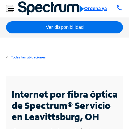
Residencial
call
Ordena ya
Business
Paquetes
Ver disponibilidad
Internet
TV
Todas las ubicaciones
Móvil
Teléfono
Residencial
Internet por fibra óptica
Business
de Spectrum®
Servicio
en Leavittsburg, OH
Contáctanos
Inglés