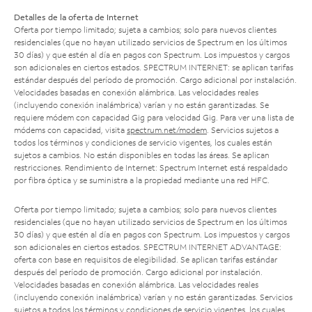
Detalles de la oferta de Internet
Oferta por tiempo limitado; sujeta a cambios; solo para nuevos clientes
residenciales (que no hayan utilizado servicios de Spectrum en los últimos
30 días) y que estén al día en pagos con Spectrum. Los impuestos y cargos
son adicionales en ciertos estados. SPECTRUM INTERNET: se aplican tarifas
estándar después del período de promoción. Cargo adicional por instalación.
Velocidades basadas en conexión alámbrica. Las velocidades reales
(incluyendo conexión inalámbrica) varían y no están garantizadas. Se
requiere módem con capacidad Gig para velocidad Gig. Para ver una lista de
módems con capacidad, visita
spectrum.net/modem
. Servicios sujetos a
todos los términos y condiciones de servicio vigentes, los cuales están
sujetos a cambios. No están disponibles en todas las áreas. Se aplican
restricciones. Rendimiento de Internet: Spectrum Internet está respaldado
por fibra óptica y se suministra a la propiedad mediante una red HFC.
Oferta por tiempo limitado; sujeta a cambios; solo para nuevos clientes
residenciales (que no hayan utilizado servicios de Spectrum en los últimos
30 días) y que estén al día en pagos con Spectrum. Los impuestos y cargos
son adicionales en ciertos estados. SPECTRUM INTERNET ADVANTAGE:
oferta con base en requisitos de elegibilidad. Se aplican tarifas estándar
después del período de promoción. Cargo adicional por instalación.
Velocidades basadas en conexión alámbrica. Las velocidades reales
(incluyendo conexión inalámbrica) varían y no están garantizadas. Servicios
sujetos a todos los términos y condiciones de servicio vigentes, los cuales