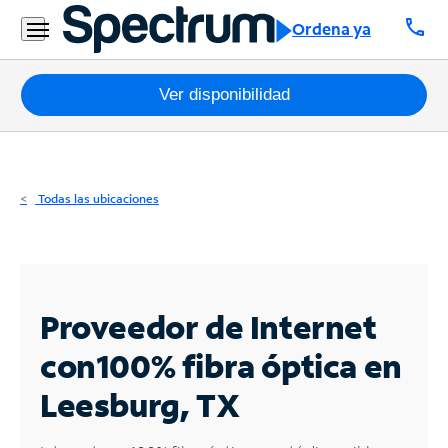
Residencial
call
Ordena ya
Business
Paquetes
Ver disponibilidad
Internet
TV
Todas las ubicaciones
Móvil
Teléfono
Residencial
Proveedor de Internet
Business
con
100% fibra óptica en
Leesburg, TX
Contáctanos
Inglés