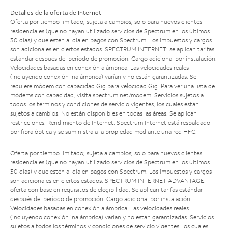
Detalles de la oferta de Internet
Oferta por tiempo limitado; sujeta a cambios; solo para nuevos clientes
residenciales (que no hayan utilizado servicios de Spectrum en los últimos
30 días) y que estén al día en pagos con Spectrum. Los impuestos y cargos
son adicionales en ciertos estados. SPECTRUM INTERNET: se aplican tarifas
estándar después del período de promoción. Cargo adicional por instalación.
Velocidades basadas en conexión alámbrica. Las velocidades reales
(incluyendo conexión inalámbrica) varían y no están garantizadas. Se
requiere módem con capacidad Gig para velocidad Gig. Para ver una lista de
módems con capacidad, visita
spectrum.net/modem
. Servicios sujetos a
todos los términos y condiciones de servicio vigentes, los cuales están
sujetos a cambios. No están disponibles en todas las áreas. Se aplican
restricciones. Rendimiento de Internet: Spectrum Internet está respaldado
por fibra óptica y se suministra a la propiedad mediante una red HFC.
Oferta por tiempo limitado; sujeta a cambios; solo para nuevos clientes
residenciales (que no hayan utilizado servicios de Spectrum en los últimos
30 días) y que estén al día en pagos con Spectrum. Los impuestos y cargos
son adicionales en ciertos estados. SPECTRUM INTERNET ADVANTAGE:
oferta con base en requisitos de elegibilidad. Se aplican tarifas estándar
después del período de promoción. Cargo adicional por instalación.
Velocidades basadas en conexión alámbrica. Las velocidades reales
(incluyendo conexión inalámbrica) varían y no están garantizadas. Servicios
sujetos a todos los términos y condiciones de servicio vigentes, los cuales