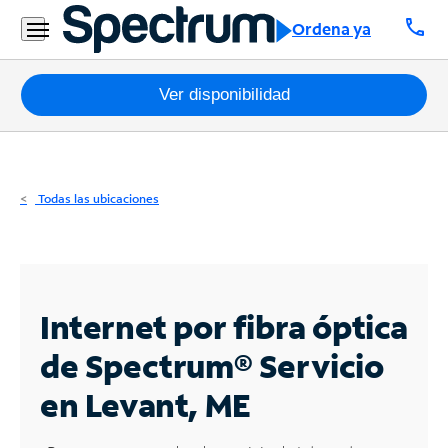
Residencial
call
Ordena ya
Business
Paquetes
Ver disponibilidad
Internet
TV
Todas las ubicaciones
Móvil
Teléfono
Residencial
Internet por fibra óptica
Business
de Spectrum®
Servicio
en Levant, ME
Contáctanos
Inglés