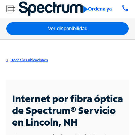
Residencial
call
Ordena ya
Business
Paquetes
Ver disponibilidad
Internet
TV
Todas las ubicaciones
Móvil
Teléfono
Residencial
Internet por fibra óptica
Business
de Spectrum®
Servicio
en Lincoln, NH
Contáctanos
Inglés