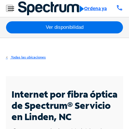
Residencial
call
Ordena ya
Business
Paquetes
Ver disponibilidad
Internet
TV
Todas las ubicaciones
Móvil
Teléfono
Residencial
Internet por fibra óptica
Business
de Spectrum®
Servicio
en Linden, NC
Contáctanos
Inglés