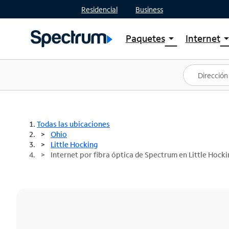
Residencial
Business
Paquetes
Internet
arrow_drop_down
arrow_drop
Ver paquetes
Spectr
Spectrum One
Planes
Mejores ofertas
Spectr
Ofertas en tu área
Intern
Todas las ubicaciones
Ohio
Little Hocking
Internet por fibra óptica de Spectrum en Little Hock