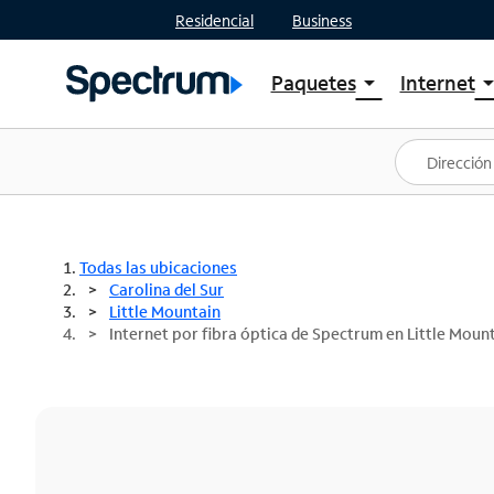
Residencial
Business
Paquetes
Internet
arrow_drop_down
arrow_drop
Ver paquetes
Spectr
Spectrum One
Planes
Mejores ofertas
Spectr
Ofertas en tu área
Intern
Todas las ubicaciones
Carolina del Sur
Little Mountain
Internet por fibra óptica de Spectrum en Little Mount