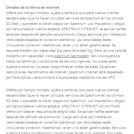
Detalles de la oferta de Internet
Oferta por tiempo limitado; sujeta a cambios; solo para nuevos clientes
residenciales (que no hayan utilizado servicios de Spectrum en los últimos
30 días) y que estén al día en pagos con Spectrum. Los impuestos y cargos
son adicionales en ciertos estados. SPECTRUM INTERNET: se aplican tarifas
estándar después del período de promoción. Cargo adicional por instalación.
Velocidades basadas en conexión alámbrica. Las velocidades reales
(incluyendo conexión inalámbrica) varían y no están garantizadas. Se
requiere módem con capacidad Gig para velocidad Gig. Para ver una lista de
módems con capacidad, visita
spectrum.net/modem
. Servicios sujetos a
todos los términos y condiciones de servicio vigentes, los cuales están
sujetos a cambios. No están disponibles en todas las áreas. Se aplican
restricciones. Rendimiento de Internet: Spectrum Internet está respaldado
por fibra óptica y se suministra a la propiedad mediante una red HFC.
Oferta por tiempo limitado; sujeta a cambios; solo para nuevos clientes
residenciales (que no hayan utilizado servicios de Spectrum en los últimos
30 días) y que estén al día en pagos con Spectrum. Los impuestos y cargos
son adicionales en ciertos estados. SPECTRUM INTERNET ADVANTAGE:
oferta con base en requisitos de elegibilidad. Se aplican tarifas estándar
después del período de promoción. Cargo adicional por instalación.
Velocidades basadas en conexión alámbrica. Las velocidades reales
(incluyendo conexión inalámbrica) varían y no están garantizadas. Servicios
sujetos a todos los términos y condiciones de servicio vigentes, los cuales