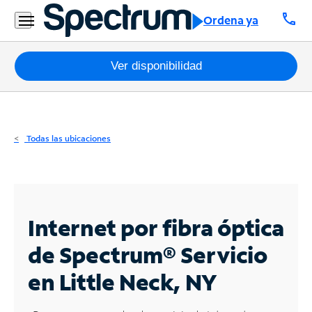
Residencial
call
Ordena ya
Business
Paquetes
Ver disponibilidad
Internet
TV
Todas las ubicaciones
Móvil
Teléfono
Residencial
Internet por fibra óptica
Business
de Spectrum®
Servicio
en Little Neck, NY
Contáctanos
Inglés