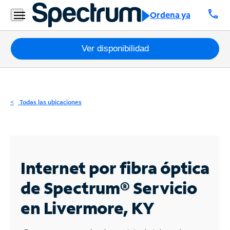
Residencial
call
Ordena ya
Business
Paquetes
Ver disponibilidad
Internet
TV
Todas las ubicaciones
Móvil
Teléfono
Residencial
Internet por fibra óptica
Business
de Spectrum®
Servicio
en Livermore, KY
Contáctanos
Inglés