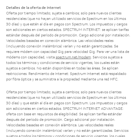
Detalles de la oferta de Internet
Oferta por tiempo limitado; sujeta a cambios; solo para nuevos clientes
residenciales (que no hayan utilizado servicios de Spectrum en los últimos
30 días) y que estén al día en pagos con Spectrum. Los impuestos y cargos
son adicionales en ciertos estados. SPECTRUM INTERNET: se aplican tarifas
estándar después del período de promoción. Cargo adicional por instalación.
Velocidades basadas en conexión alámbrica. Las velocidades reales
(incluyendo conexión inalámbrica) varían y no están garantizadas. Se
requiere módem con capacidad Gig para velocidad Gig. Para ver una lista de
módems con capacidad, visita
spectrum.net/modem
. Servicios sujetos a
todos los términos y condiciones de servicio vigentes, los cuales están
sujetos a cambios. No están disponibles en todas las áreas. Se aplican
restricciones. Rendimiento de Internet: Spectrum Internet está respaldado
por fibra óptica y se suministra a la propiedad mediante una red HFC.
Oferta por tiempo limitado; sujeta a cambios; solo para nuevos clientes
residenciales (que no hayan utilizado servicios de Spectrum en los últimos
30 días) y que estén al día en pagos con Spectrum. Los impuestos y cargos
son adicionales en ciertos estados. SPECTRUM INTERNET ADVANTAGE:
oferta con base en requisitos de elegibilidad. Se aplican tarifas estándar
después del período de promoción. Cargo adicional por instalación.
Velocidades basadas en conexión alámbrica. Las velocidades reales
(incluyendo conexión inalámbrica) varían y no están garantizadas. Servicios
sujetos a todos los términos y condiciones de servicio vigentes, los cuales