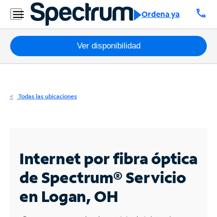
Residencial
call
Ordena ya
Business
Paquetes
Ver disponibilidad
Internet
TV
Todas las ubicaciones
Móvil
Teléfono
Residencial
Internet por fibra óptica
Business
de Spectrum®
Servicio
en Logan, OH
Contáctanos
Inglés