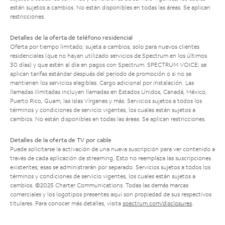
están sujetos a cambios. No están disponibles en todas las áreas. Se aplican
restricciones.
Detalles de la oferta de teléfono residencial
Oferta por tiempo limitado; sujeta a cambios; solo para nuevos clientes
residenciales (que no hayan utilizado servicios de Spectrum en los últimos
30 días) y que estén al día en pagos con Spectrum. SPECTRUM VOICE: se
aplican tarifas estándar después del período de promoción o si no se
mantienen los servicios elegibles. Cargo adicional por instalación. Las
llamadas ilimitadas incluyen llamadas en Estados Unidos, Canadá, México,
Puerto Rico, Guam, las Islas Vírgenes y más. Servicios sujetos a todos los
términos y condiciones de servicio vigentes, los cuales están sujetos a
cambios. No están disponibles en todas las áreas. Se aplican restricciones.
Detalles de la oferta de TV por cable
Puede solicitarse la activación de una nueva suscripción para ver contenido a
través de cada aplicación de streaming. Esto no reemplaza las suscripciones
existentes; esas se administrarán por separado. Servicios sujetos a todos los
términos y condiciones de servicio vigentes, los cuales están sujetos a
cambios. ©2025 Charter Communications. Todas las demás marcas
comerciales y los logotipos presentes aquí son propiedad de sus respectivos
titulares. Para conocer más detalles, visita
spectrum.com/disclosures
.