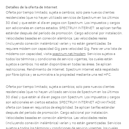
Detalles de la oferta de Internet
Oferta por tiempo limitado; sujeta a cambios; solo para nuevos clientes
residenciales (que no hayan utilizado servicios de Spectrum en los últimos
30 días) y que estén al día en pagos con Spectrum. Los impuestos y cargos
son adicionales en ciertos estados. SPECTRUM INTERNET: se aplican tarifas
estándar después del período de promoción. Cargo adicional por instalación.
Velocidades basadas en conexión alámbrica. Las velocidades reales
(incluyendo conexión inalámbrica) varían y no están garantizadas. Se
requiere módem con capacidad Gig para velocidad Gig. Para ver una lista de
módems con capacidad, visita
spectrum.net/modem
. Servicios sujetos a
todos los términos y condiciones de servicio vigentes, los cuales están
sujetos a cambios. No están disponibles en todas las áreas. Se aplican
restricciones. Rendimiento de Internet: Spectrum Internet está respaldado
por fibra óptica y se suministra a la propiedad mediante una red HFC.
Oferta por tiempo limitado; sujeta a cambios; solo para nuevos clientes
residenciales (que no hayan utilizado servicios de Spectrum en los últimos
30 días) y que estén al día en pagos con Spectrum. Los impuestos y cargos
son adicionales en ciertos estados. SPECTRUM INTERNET ADVANTAGE:
oferta con base en requisitos de elegibilidad. Se aplican tarifas estándar
después del período de promoción. Cargo adicional por instalación.
Velocidades basadas en conexión alámbrica. Las velocidades reales
(incluyendo conexión inalámbrica) varían y no están garantizadas. Servicios
sujetos a todos los términos y condiciones de servicio vigentes, los cuales