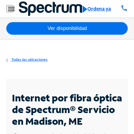
Residencial
call
Ordena ya
Business
Paquetes
Ver disponibilidad
Internet
TV
Todas las ubicaciones
Móvil
Teléfono
Residencial
Internet por fibra óptica
Business
de Spectrum®
Servicio
en Madison, ME
Contáctanos
Inglés