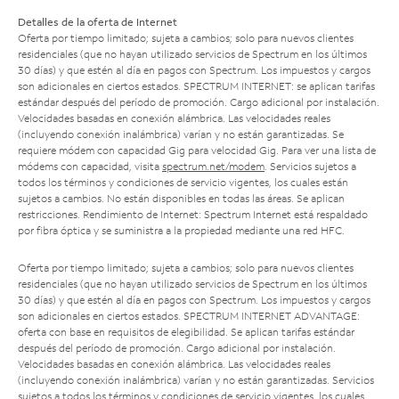
Detalles de la oferta de Internet
Oferta por tiempo limitado; sujeta a cambios; solo para nuevos clientes
residenciales (que no hayan utilizado servicios de Spectrum en los últimos
30 días) y que estén al día en pagos con Spectrum. Los impuestos y cargos
son adicionales en ciertos estados. SPECTRUM INTERNET: se aplican tarifas
estándar después del período de promoción. Cargo adicional por instalación.
Velocidades basadas en conexión alámbrica. Las velocidades reales
(incluyendo conexión inalámbrica) varían y no están garantizadas. Se
requiere módem con capacidad Gig para velocidad Gig. Para ver una lista de
módems con capacidad, visita
spectrum.net/modem
. Servicios sujetos a
todos los términos y condiciones de servicio vigentes, los cuales están
sujetos a cambios. No están disponibles en todas las áreas. Se aplican
restricciones. Rendimiento de Internet: Spectrum Internet está respaldado
por fibra óptica y se suministra a la propiedad mediante una red HFC.
Oferta por tiempo limitado; sujeta a cambios; solo para nuevos clientes
residenciales (que no hayan utilizado servicios de Spectrum en los últimos
30 días) y que estén al día en pagos con Spectrum. Los impuestos y cargos
son adicionales en ciertos estados. SPECTRUM INTERNET ADVANTAGE:
oferta con base en requisitos de elegibilidad. Se aplican tarifas estándar
después del período de promoción. Cargo adicional por instalación.
Velocidades basadas en conexión alámbrica. Las velocidades reales
(incluyendo conexión inalámbrica) varían y no están garantizadas. Servicios
sujetos a todos los términos y condiciones de servicio vigentes, los cuales