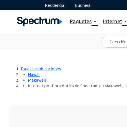
Residencial
Business
Paquetes
Internet
arrow_drop_down
arrow_drop
Ver paquetes
Spectr
Spectrum One
Planes
Mejores ofertas
Spectr
Ofertas en tu área
Intern
Todas las ubicaciones
Hawái
Makaweli
Internet por fibra óptica de Spectrum en Makaweli, H