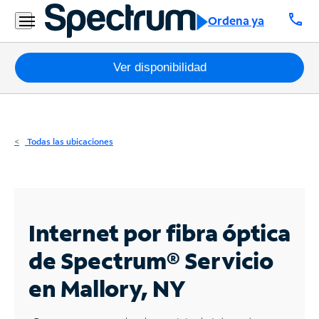
Residencial
call
Ordena ya
Business
Paquetes
Ver disponibilidad
Internet
TV
Todas las ubicaciones
Móvil
Teléfono
Residencial
Internet por fibra óptica
Business
de Spectrum®
Servicio
en Mallory, NY
Contáctanos
Inglés