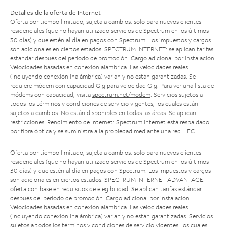
Detalles de la oferta de Internet
Oferta por tiempo limitado; sujeta a cambios; solo para nuevos clientes
residenciales (que no hayan utilizado servicios de Spectrum en los últimos
30 días) y que estén al día en pagos con Spectrum. Los impuestos y cargos
son adicionales en ciertos estados. SPECTRUM INTERNET: se aplican tarifas
estándar después del período de promoción. Cargo adicional por instalación.
Velocidades basadas en conexión alámbrica. Las velocidades reales
(incluyendo conexión inalámbrica) varían y no están garantizadas. Se
requiere módem con capacidad Gig para velocidad Gig. Para ver una lista de
módems con capacidad, visita
spectrum.net/modem
. Servicios sujetos a
todos los términos y condiciones de servicio vigentes, los cuales están
sujetos a cambios. No están disponibles en todas las áreas. Se aplican
restricciones. Rendimiento de Internet: Spectrum Internet está respaldado
por fibra óptica y se suministra a la propiedad mediante una red HFC.
Oferta por tiempo limitado; sujeta a cambios; solo para nuevos clientes
residenciales (que no hayan utilizado servicios de Spectrum en los últimos
30 días) y que estén al día en pagos con Spectrum. Los impuestos y cargos
son adicionales en ciertos estados. SPECTRUM INTERNET ADVANTAGE:
oferta con base en requisitos de elegibilidad. Se aplican tarifas estándar
después del período de promoción. Cargo adicional por instalación.
Velocidades basadas en conexión alámbrica. Las velocidades reales
(incluyendo conexión inalámbrica) varían y no están garantizadas. Servicios
sujetos a todos los términos y condiciones de servicio vigentes, los cuales