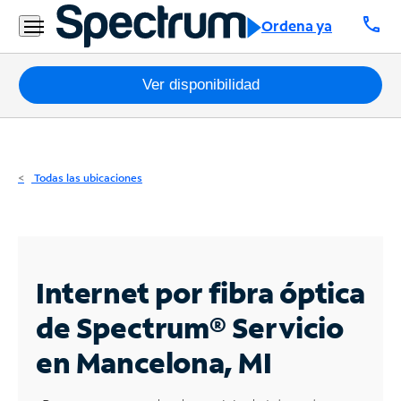
Residencial
call
Ordena ya
Business
Paquetes
Ver disponibilidad
Internet
TV
Todas las ubicaciones
Móvil
Teléfono
Residencial
Internet por fibra óptica
Business
de Spectrum®
Servicio
en Mancelona, MI
Contáctanos
Inglés