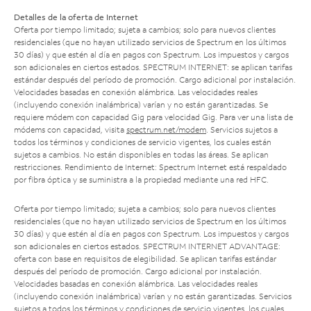
Detalles de la oferta de Internet
Oferta por tiempo limitado; sujeta a cambios; solo para nuevos clientes
residenciales (que no hayan utilizado servicios de Spectrum en los últimos
30 días) y que estén al día en pagos con Spectrum. Los impuestos y cargos
son adicionales en ciertos estados. SPECTRUM INTERNET: se aplican tarifas
estándar después del período de promoción. Cargo adicional por instalación.
Velocidades basadas en conexión alámbrica. Las velocidades reales
(incluyendo conexión inalámbrica) varían y no están garantizadas. Se
requiere módem con capacidad Gig para velocidad Gig. Para ver una lista de
módems con capacidad, visita
spectrum.net/modem
. Servicios sujetos a
todos los términos y condiciones de servicio vigentes, los cuales están
sujetos a cambios. No están disponibles en todas las áreas. Se aplican
restricciones. Rendimiento de Internet: Spectrum Internet está respaldado
por fibra óptica y se suministra a la propiedad mediante una red HFC.
Oferta por tiempo limitado; sujeta a cambios; solo para nuevos clientes
residenciales (que no hayan utilizado servicios de Spectrum en los últimos
30 días) y que estén al día en pagos con Spectrum. Los impuestos y cargos
son adicionales en ciertos estados. SPECTRUM INTERNET ADVANTAGE:
oferta con base en requisitos de elegibilidad. Se aplican tarifas estándar
después del período de promoción. Cargo adicional por instalación.
Velocidades basadas en conexión alámbrica. Las velocidades reales
(incluyendo conexión inalámbrica) varían y no están garantizadas. Servicios
sujetos a todos los términos y condiciones de servicio vigentes, los cuales