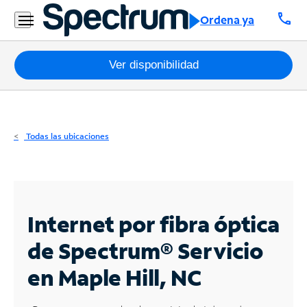
Residencial
call
Ordena ya
Business
Paquetes
Ver disponibilidad
Internet
TV
Todas las ubicaciones
Móvil
Teléfono
Residencial
Internet por fibra óptica
Business
de Spectrum®
Servicio
en Maple Hill, NC
Contáctanos
Inglés