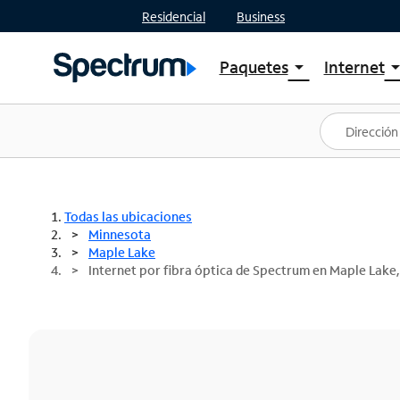
Residencial
Business
Paquetes
Internet
arrow_drop_down
arrow_drop
Ver paquetes
Spectr
Spectrum One
Planes
Mejores ofertas
Spectr
Ofertas en tu área
Intern
Todas las ubicaciones
Minnesota
Maple Lake
Internet por fibra óptica de Spectrum en Maple Lake