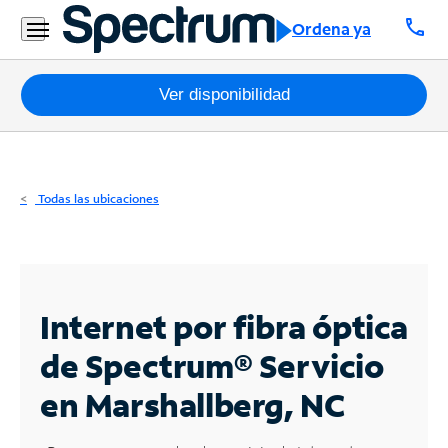
Residencial
call
Ordena ya
Business
Paquetes
Ver disponibilidad
Internet
TV
Todas las ubicaciones
Móvil
Teléfono
Residencial
Internet por fibra óptica
Business
de Spectrum®
Servicio
en Marshallberg, NC
Contáctanos
Inglés