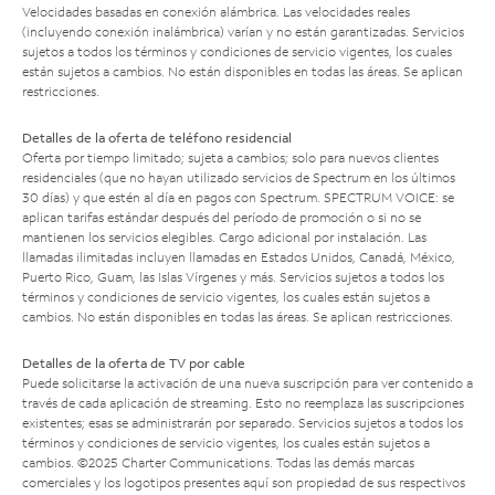
Velocidades basadas en conexión alámbrica. Las velocidades reales
(incluyendo conexión inalámbrica) varían y no están garantizadas. Servicios
sujetos a todos los términos y condiciones de servicio vigentes, los cuales
están sujetos a cambios. No están disponibles en todas las áreas. Se aplican
restricciones.
Detalles de la oferta de teléfono residencial
Oferta por tiempo limitado; sujeta a cambios; solo para nuevos clientes
residenciales (que no hayan utilizado servicios de Spectrum en los últimos
30 días) y que estén al día en pagos con Spectrum. SPECTRUM VOICE: se
aplican tarifas estándar después del período de promoción o si no se
mantienen los servicios elegibles. Cargo adicional por instalación. Las
llamadas ilimitadas incluyen llamadas en Estados Unidos, Canadá, México,
Puerto Rico, Guam, las Islas Vírgenes y más. Servicios sujetos a todos los
términos y condiciones de servicio vigentes, los cuales están sujetos a
cambios. No están disponibles en todas las áreas. Se aplican restricciones.
Detalles de la oferta de TV por cable
Puede solicitarse la activación de una nueva suscripción para ver contenido a
través de cada aplicación de streaming. Esto no reemplaza las suscripciones
existentes; esas se administrarán por separado. Servicios sujetos a todos los
términos y condiciones de servicio vigentes, los cuales están sujetos a
cambios. ©2025 Charter Communications. Todas las demás marcas
comerciales y los logotipos presentes aquí son propiedad de sus respectivos