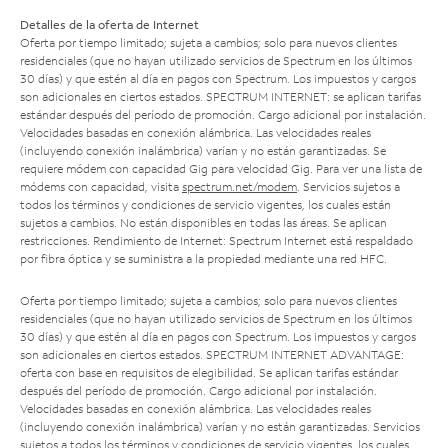
Detalles de la oferta de Internet
Oferta por tiempo limitado; sujeta a cambios; solo para nuevos clientes
residenciales (que no hayan utilizado servicios de Spectrum en los últimos
30 días) y que estén al día en pagos con Spectrum. Los impuestos y cargos
son adicionales en ciertos estados. SPECTRUM INTERNET: se aplican tarifas
estándar después del período de promoción. Cargo adicional por instalación.
Velocidades basadas en conexión alámbrica. Las velocidades reales
(incluyendo conexión inalámbrica) varían y no están garantizadas. Se
requiere módem con capacidad Gig para velocidad Gig. Para ver una lista de
módems con capacidad, visita
spectrum.net/modem
. Servicios sujetos a
todos los términos y condiciones de servicio vigentes, los cuales están
sujetos a cambios. No están disponibles en todas las áreas. Se aplican
restricciones. Rendimiento de Internet: Spectrum Internet está respaldado
por fibra óptica y se suministra a la propiedad mediante una red HFC.
Oferta por tiempo limitado; sujeta a cambios; solo para nuevos clientes
residenciales (que no hayan utilizado servicios de Spectrum en los últimos
30 días) y que estén al día en pagos con Spectrum. Los impuestos y cargos
son adicionales en ciertos estados. SPECTRUM INTERNET ADVANTAGE:
oferta con base en requisitos de elegibilidad. Se aplican tarifas estándar
después del período de promoción. Cargo adicional por instalación.
Velocidades basadas en conexión alámbrica. Las velocidades reales
(incluyendo conexión inalámbrica) varían y no están garantizadas. Servicios
sujetos a todos los términos y condiciones de servicio vigentes, los cuales