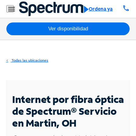
Residencial
call
Ordena ya
Business
Paquetes
Ver disponibilidad
Internet
TV
Todas las ubicaciones
Móvil
Teléfono
Residencial
Internet por fibra óptica
Business
de Spectrum®
Servicio
en Martin, OH
Contáctanos
Inglés