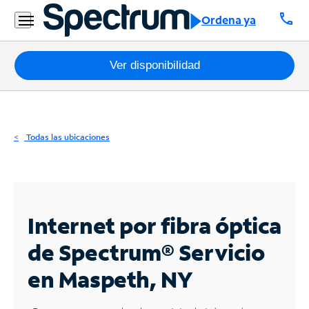
Residencial
call
Ordena ya
Business
Paquetes
Ver disponibilidad
Internet
TV
Todas las ubicaciones
Móvil
Teléfono
Residencial
Internet por fibra óptica
Business
de Spectrum®
Servicio
en Maspeth, NY
Contáctanos
Inglés