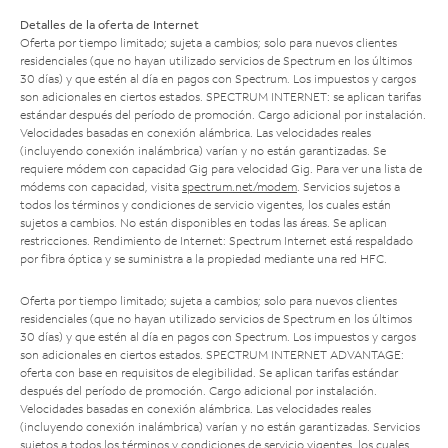
Detalles de la oferta de Internet
Oferta por tiempo limitado; sujeta a cambios; solo para nuevos clientes
residenciales (que no hayan utilizado servicios de Spectrum en los últimos
30 días) y que estén al día en pagos con Spectrum. Los impuestos y cargos
son adicionales en ciertos estados. SPECTRUM INTERNET: se aplican tarifas
estándar después del período de promoción. Cargo adicional por instalación.
Velocidades basadas en conexión alámbrica. Las velocidades reales
(incluyendo conexión inalámbrica) varían y no están garantizadas. Se
requiere módem con capacidad Gig para velocidad Gig. Para ver una lista de
módems con capacidad, visita
spectrum.net/modem
. Servicios sujetos a
todos los términos y condiciones de servicio vigentes, los cuales están
sujetos a cambios. No están disponibles en todas las áreas. Se aplican
restricciones. Rendimiento de Internet: Spectrum Internet está respaldado
por fibra óptica y se suministra a la propiedad mediante una red HFC.
Oferta por tiempo limitado; sujeta a cambios; solo para nuevos clientes
residenciales (que no hayan utilizado servicios de Spectrum en los últimos
30 días) y que estén al día en pagos con Spectrum. Los impuestos y cargos
son adicionales en ciertos estados. SPECTRUM INTERNET ADVANTAGE:
oferta con base en requisitos de elegibilidad. Se aplican tarifas estándar
después del período de promoción. Cargo adicional por instalación.
Velocidades basadas en conexión alámbrica. Las velocidades reales
(incluyendo conexión inalámbrica) varían y no están garantizadas. Servicios
sujetos a todos los términos y condiciones de servicio vigentes, los cuales