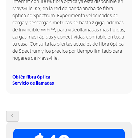
Internet con 100% fibra óptica ya está disponible en
Maysville, KY, en la red de banda ancha de fibra
Administrar
óptica de Spectrum. Experimenta velocidades de
cuenta
carga y descarga simétricas de hasta 2 giga, además
Encuentra
de Invincible WiFi™, para videollamadas más fluidas,
una
cargas más rápidas y conectividad confiable en toda
tienda
tu casa. Consulta las ofertas actuales de fibra óptica
de Spectrum y los precios por tiempo limitado para
hogares de Maysville.
Obtén fibra óptica
Servicio de llamadas
chevron_left