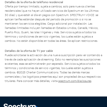
Detalles de la oferta de teléfono residencial
Oferta por tiempo limitado; sujeta a cambios; solo para nuevos clientes
residenciales (que no hayan utilizado servicios de Spectrum en los últimos
30 días) y que estén al día en pagos con Spectrum. SPECTRUM VOICE: se
aplican tarifas estándar después del período de promoción o si no se
mantienen los servicios elegibles. Cargo adicional por instalación. Las
llamadas ilimitadas incluyen llamadas en Estados Unidos, Canadá, México,
Puerto Rico, Guam, las Islas Vírgenes y más. Servicios sujetos a todos los
términos y condiciones de servicio vigentes, los cuales están sujetos a
cambios. No están disponibles en todas las áreas. Se aplican restricciones.
Detalles de la oferta de TV por cable
Puede solicitarse la activación de una nueva suscripción para ver contenido a
través de cada aplicación de streaming. Esto no reemplaza las suscripciones
existentes; esas se administrarán por separado. Servicios sujetos a todos los
términos y condiciones de servicio vigentes, los cuales están sujetos a
cambios. ©2025 Charter Communications. Todas las demás marcas
comerciales y los logotipos presentes aquí son propiedad de sus respectivos
titulares. Para conocer más detalles, visita
spectrum.com/disclosures
.