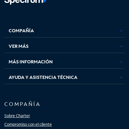
Facebook,
Instagram,
Youtube,
X,
se
se
se
se
COMPAÑÍA
abre
abre
abre
abre
en
en
en
en
una
una
una
una
VER MÁS
pestaña
pestaña
pestaña
pestaña
nueva
nueva
nueva
nueva
MÁS INFORMACIÓN
AYUDA Y ASISTENCIA TÉCNICA
COMPAÑÍA
Sobre Charter
Compromiso con el cliente