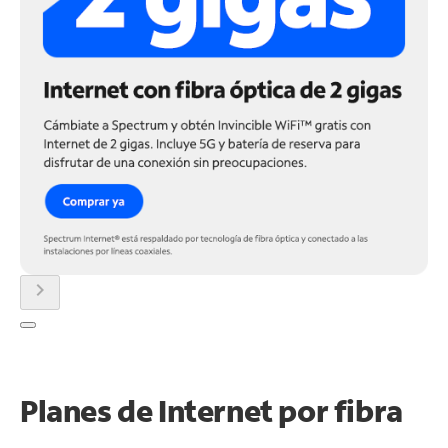
chevron_right
Planes de Internet por fibra