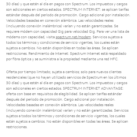
30 días) y que estén al día en pagos con Spectrum. Los impuestos y cargos
son adicionales en ciertos estados. SPECTRUM INTERNET: se aplican tarifas
estándar después del período de promoción. Cargo adicional por instalación.
Velocidades basadas en conexión alámbrica. Las velocidades reales
(incluyendo conexión inalámbrica) varían y no están garantizadas. Se
requiere módem con capacidad Gig para velocidad Gig. Para ver una lista de
módems con capacidad, visita
spectrum.net/modem
. Servicios sujetos a
todos los términos y condiciones de servicio vigentes, los cuales están
sujetos a cambios. No están disponibles en todas las áreas. Se aplican
restricciones. Rendimiento de Internet: Spectrum Internet está respaldado
por fibra óptica y se suministra a la propiedad mediante una red HFC.
Oferta por tiempo limitado; sujeta a cambios; solo para nuevos clientes
residenciales (que no hayan utilizado servicios de Spectrum en los últimos
30 días) y que estén al día en pagos con Spectrum. Los impuestos y cargos
son adicionales en ciertos estados. SPECTRUM INTERNET ADVANTAGE:
oferta con base en requisitos de elegibilidad. Se aplican tarifas estándar
después del período de promoción. Cargo adicional por instalación.
Velocidades basadas en conexión alámbrica. Las velocidades reales
(incluyendo conexión inalámbrica) varían y no están garantizadas. Servicios
sujetos a todos los términos y condiciones de servicio vigentes, los cuales
están sujetos a cambios. No están disponibles en todas las áreas. Se aplican
restricciones.