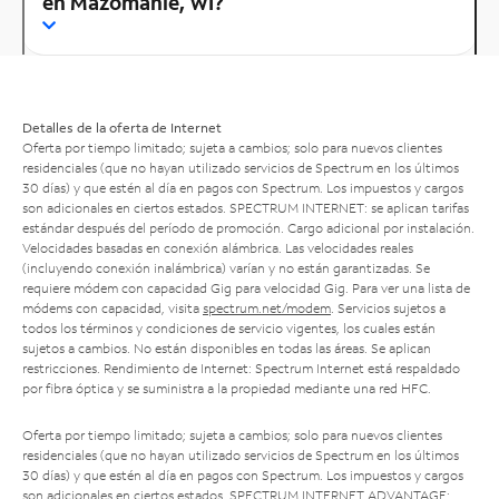
en Mazomanie, WI?
Detalles de la oferta de Internet
Oferta por tiempo limitado; sujeta a cambios; solo para nuevos clientes
residenciales (que no hayan utilizado servicios de Spectrum en los últimos
30 días) y que estén al día en pagos con Spectrum. Los impuestos y cargos
son adicionales en ciertos estados. SPECTRUM INTERNET: se aplican tarifas
estándar después del período de promoción. Cargo adicional por instalación.
Velocidades basadas en conexión alámbrica. Las velocidades reales
(incluyendo conexión inalámbrica) varían y no están garantizadas. Se
requiere módem con capacidad Gig para velocidad Gig. Para ver una lista de
módems con capacidad, visita
spectrum.net/modem
. Servicios sujetos a
todos los términos y condiciones de servicio vigentes, los cuales están
sujetos a cambios. No están disponibles en todas las áreas. Se aplican
restricciones. Rendimiento de Internet: Spectrum Internet está respaldado
por fibra óptica y se suministra a la propiedad mediante una red HFC.
Oferta por tiempo limitado; sujeta a cambios; solo para nuevos clientes
residenciales (que no hayan utilizado servicios de Spectrum en los últimos
30 días) y que estén al día en pagos con Spectrum. Los impuestos y cargos
son adicionales en ciertos estados. SPECTRUM INTERNET ADVANTAGE: