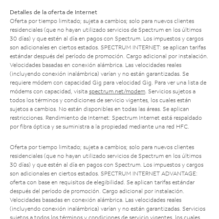
Detalles de la oferta de Internet
Oferta por tiempo limitado; sujeta a cambios; solo para nuevos clientes
residenciales (que no hayan utilizado servicios de Spectrum en los últimos
30 días) y que estén al día en pagos con Spectrum. Los impuestos y cargos
son adicionales en ciertos estados. SPECTRUM INTERNET: se aplican tarifas
estándar después del período de promoción. Cargo adicional por instalación.
Velocidades basadas en conexión alámbrica. Las velocidades reales
(incluyendo conexión inalámbrica) varían y no están garantizadas. Se
requiere módem con capacidad Gig para velocidad Gig. Para ver una lista de
módems con capacidad, visita
spectrum.net/modem
. Servicios sujetos a
todos los términos y condiciones de servicio vigentes, los cuales están
sujetos a cambios. No están disponibles en todas las áreas. Se aplican
restricciones. Rendimiento de Internet: Spectrum Internet está respaldado
por fibra óptica y se suministra a la propiedad mediante una red HFC.
Oferta por tiempo limitado; sujeta a cambios; solo para nuevos clientes
residenciales (que no hayan utilizado servicios de Spectrum en los últimos
30 días) y que estén al día en pagos con Spectrum. Los impuestos y cargos
son adicionales en ciertos estados. SPECTRUM INTERNET ADVANTAGE:
oferta con base en requisitos de elegibilidad. Se aplican tarifas estándar
después del período de promoción. Cargo adicional por instalación.
Velocidades basadas en conexión alámbrica. Las velocidades reales
(incluyendo conexión inalámbrica) varían y no están garantizadas. Servicios
sujetos a todos los términos y condiciones de servicio vigentes, los cuales