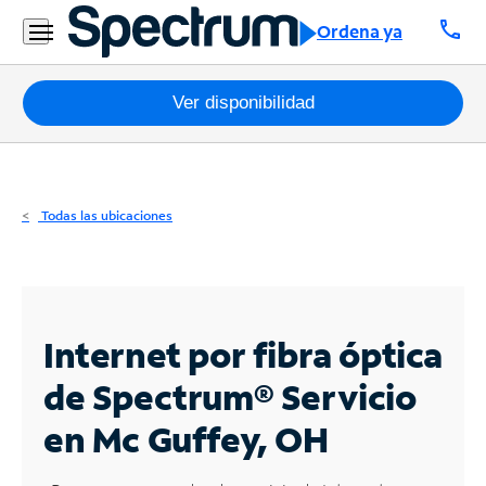
Residencial
call
Ordena ya
Business
Paquetes
Ver disponibilidad
Internet
TV
Todas las ubicaciones
Móvil
Teléfono
Residencial
Internet por fibra óptica
Business
de Spectrum®
Servicio
en Mc Guffey, OH
Contáctanos
Inglés